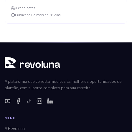
0
candidato
s
Publicada
Ha mais de 30 dias
r
ev
oluna
A plataforma que conecta médicos às melhores oportunidades de
plantão, com suporte completo para sua carreira.
MENU
A Revoluna