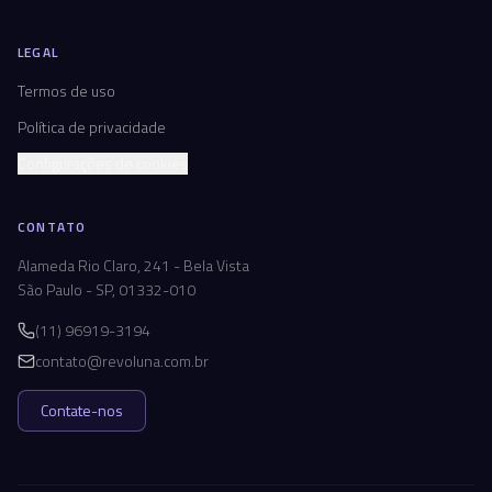
LEGAL
Termos de uso
Política de privacidade
Configurações de cookies
CONTATO
Alameda Rio Claro, 241 - Bela Vista
São Paulo - SP, 01332-010
(11) 96919-3194
contato@revoluna.com.br
Contate-nos