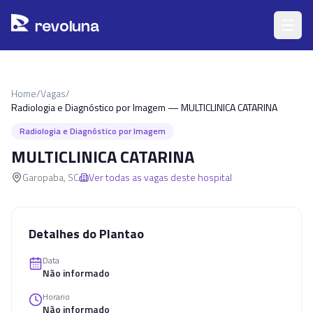
Pular para o conteúdo principal
r
ev
oluna
Home
/
Vagas
/
Radiologia e Diagnóstico por Imagem — MULTICLINICA CATARINA
Radiologia e Diagnóstico por Imagem
MULTICLINICA CATARINA
Garopaba
,
SC
Ver todas as vagas deste hospital
Detalhes do Plantao
Data
Não informado
Horario
Não informado