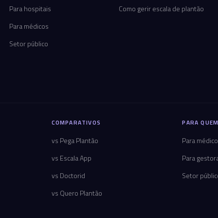
Para hospitais
Como gerir escala de plantão
Para médicos
Setor público
COMPARATIVOS
PARA QUEM
vs Pega Plantão
Para médic
vs Escala App
Para gestor
vs Doctorid
Setor públi
vs Quero Plantão