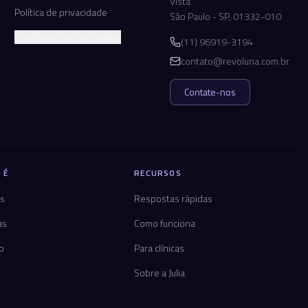
Vista
Política de privacidade
São Paulo - SP, 01332-010
Configurações de cookies
(11) 96919-3194
contato@revoluna.com.br
Contate-nos
 É
RECURSOS
os
Respostas rápidas
as
Como funciona
co
Para clínicas
Sobre a Julia