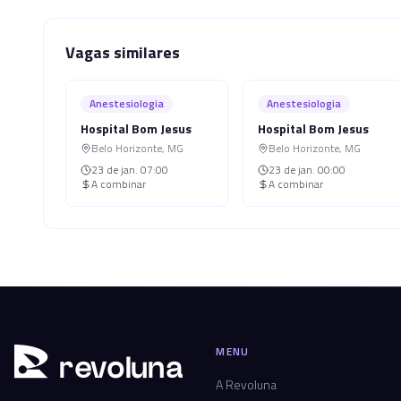
Vagas similares
Anestesiologia
Anestesiologia
Hospital Bom Jesus
Hospital Bom Jesus
Belo Horizonte
,
MG
Belo Horizonte
,
MG
23 de jan.
07:00
23 de jan.
00:00
A combinar
A combinar
MENU
r
ev
oluna
A Revoluna