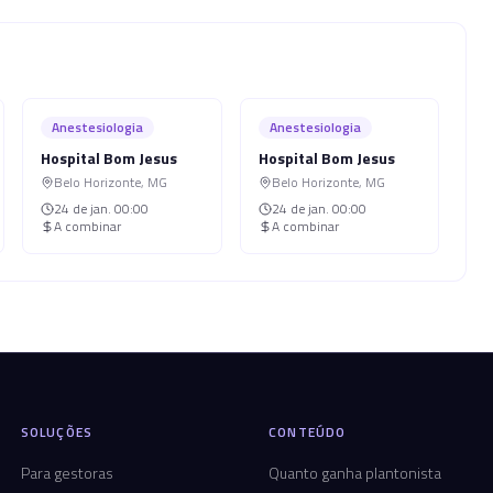
Anestesiologia
Anestesiologia
Hospital Bom Jesus
Hospital Bom Jesus
Belo Horizonte
,
MG
Belo Horizonte
,
MG
24 de jan.
00:00
24 de jan.
00:00
A combinar
A combinar
SOLUÇÕES
CONTEÚDO
Para gestoras
Quanto ganha plantonista