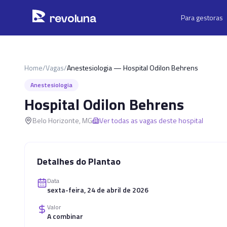
Pular para o conteúdo principal
r
ev
oluna
Para gestoras
Home
/
Vagas
/
Anestesiologia — Hospital Odilon Behrens
Anestesiologia
Hospital Odilon Behrens
Belo Horizonte
,
MG
Ver todas as vagas deste hospital
Detalhes do Plantao
Data
sexta-feira, 24 de abril de 2026
Valor
A combinar