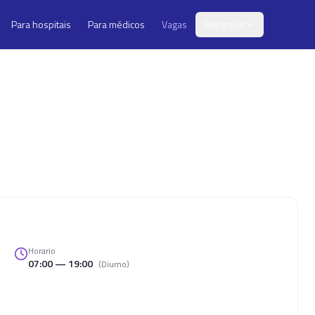
Para hospitais
Para médicos
Vagas
Recursos
Horario
07:00 — 19:00
(
Diurno
)