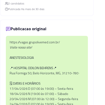
0
candidato
s
Publicada
Ha mais de 30 dias
Publicacao original
https://vagas.grupolivemed.com.br/
Visite nosso site!
ANESTESIOLOGIA
📍 HOSPITAL ODILON BEHRENS📍
Rua Formiga 50, Belo Horizonte, MG, 31210-780 ·
🗓
DATAS E HORÁRIOS
17/04/2026 D (07:00 às 19:00) – Sexta-feira
18/04/2026 N (19:00 às 07:00) – Sábado
20/04/2026 M (07:00 às 12:00) – Segunda-feira
24/04/2026 D (07:00 às 19:00) – Sexta-feira