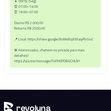
🔹 09/02 (Seg)
⏰ 07:00–19:00
⏰ 19:00–07:00
Diurno R$ 2.000,00
Noturno R$ 2500,00
📍 Local: https://share.google/8oMeBqX9SaqATvSvd
🚨 Interessados, chamem no privado para mais
detalhes!
https://wa.me/message/F4PH5PDBGCHLN1
r
ev
oluna