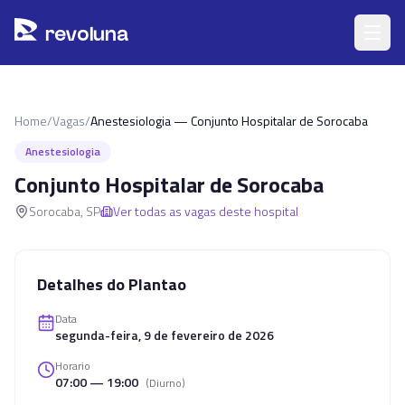
Pular para o conteúdo principal
r
ev
oluna
Home
/
Vagas
/
Anestesiologia — Conjunto Hospitalar de Sorocaba
Anestesiologia
Conjunto Hospitalar de Sorocaba
Sorocaba
,
SP
Ver todas as vagas deste hospital
Detalhes do Plantao
Data
segunda-feira, 9 de fevereiro de 2026
Horario
07:00 — 19:00
(
Diurno
)