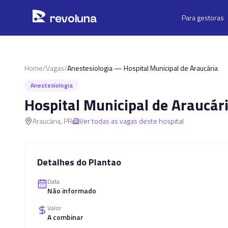
Pular para o conteúdo principal
r
ev
oluna
Para gestoras
Home
/
Vagas
/
Anestesiologia — Hospital Municipal de Araucária
Anestesiologia
Hospital Municipal de Araucár
Araucária
,
PR
Ver todas as vagas deste hospital
Detalhes do Plantao
Data
Não informado
Valor
A combinar