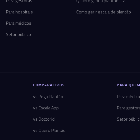
Para gestoras
Quanto ganha plantonista
Para hospitais
Como gerir escala de plantão
Para médicos
Setor público
COMPARATIVOS
PARA QUEM
vs Pega Plantão
Para médic
vs Escala App
Para gestor
vs Doctorid
Setor públi
vs Quero Plantão