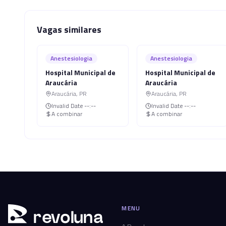
Vagas similares
Anestesiologia
Anestesiologia
Hospital Municipal de
Hospital Municipal de
Araucária
Araucária
Araucária
,
PR
Araucária
,
PR
Invalid Date
--:--
Invalid Date
--:--
A combinar
A combinar
MENU
r
ev
oluna