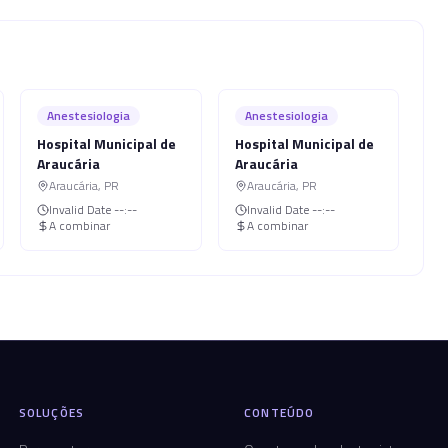
Anestesiologia
Anestesiologia
Hospital Municipal de
Hospital Municipal de
Araucária
Araucária
Araucária
,
PR
Araucária
,
PR
Invalid Date
--:--
Invalid Date
--:--
A combinar
A combinar
SOLUÇÕES
CONTEÚDO