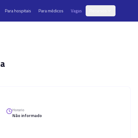
Para hospitais
Para médicos
Vagas
Recursos
ia
Horario
Não informado