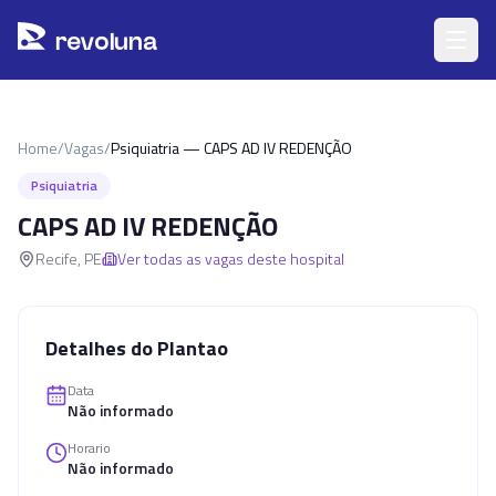
Pular para o conteúdo principal
r
ev
oluna
Home
/
Vagas
/
Psiquiatria — CAPS AD IV REDENÇÃO
Psiquiatria
CAPS AD IV REDENÇÃO
Recife
,
PE
Ver todas as vagas deste hospital
Detalhes do Plantao
Data
Não informado
Horario
Não informado