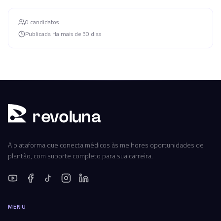
0
candidato
s
Publicada
Ha mais de 30 dias
r
ev
oluna
A plataforma que conecta médicos às melhores oportunidades de
plantão, com suporte completo para sua carreira.
MENU