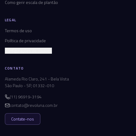
Como gerir escala de plantão
LEGAL
Termos de uso
Política de privacidade
Configurações de cookies
CONTATO
Alameda Rio Claro, 241 - Bela Vista
São Paulo - SP, 01332-010
(11) 96919-3194
contato@revoluna.com.br
Contate-nos