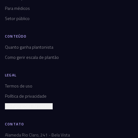
Para médicos
Setor público
CONTEÚDO
Quanto ganha plantonista
Como gerir escala de plantão
LEGAL
Termos de uso
Política de privacidade
Configurações de cookies
CONTATO
Alameda Rio Claro, 241 - Bela Vista