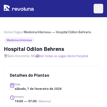
Pular para o conteúdo principal
r
ev
oluna
Home
/
Vagas
/
Medicina Intensiva — Hospital Odilon Behrens
Medicina Intensiva
Hospital Odilon Behrens
Belo Horizonte
,
MG
Ver todas as vagas deste hospital
Detalhes do Plantao
Data
sábado, 7 de fevereiro de 2026
Horario
19:00 — 07:00
(
Noturno
)