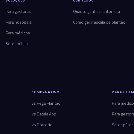
SOLUÇÕES
CONTEÚDO
Para gestoras
Quanto ganha plantonista
Para hospitais
Como gerir escala de plantão
Para médicos
Setor público
COMPARATIVOS
PARA QUEM
vs Pega Plantão
Para médic
vs Escala App
Para gestor
vs Doctorid
Setor públi