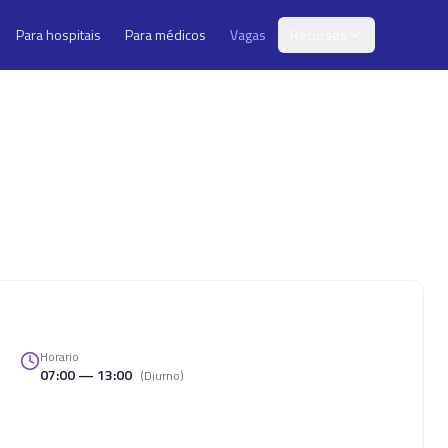
Para hospitais
Para médicos
Vagas
Recursos
Horario
07:00 — 13:00
(
Diurno
)