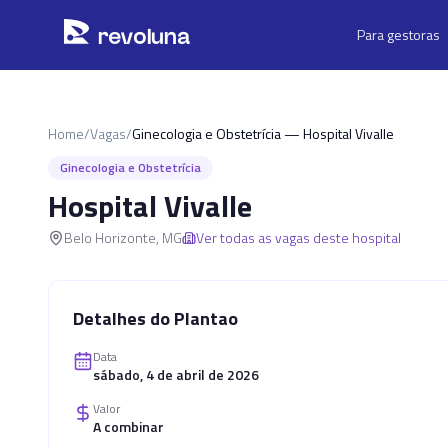
Pular para o conteúdo principal
r
ev
oluna
Para gestoras
Home
/
Vagas
/
Ginecologia e Obstetrícia — Hospital Vivalle
Ginecologia e Obstetrícia
Hospital Vivalle
Belo Horizonte
,
MG
Ver todas as vagas deste hospital
Detalhes do Plantao
Data
sábado, 4 de abril de 2026
Valor
A combinar