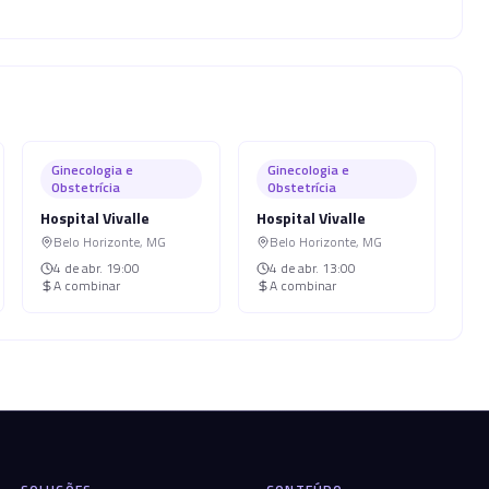
Ginecologia e
Ginecologia e
Obstetrícia
Obstetrícia
Hospital Vivalle
Hospital Vivalle
Belo Horizonte
,
MG
Belo Horizonte
,
MG
4 de abr.
19:00
4 de abr.
13:00
A combinar
A combinar