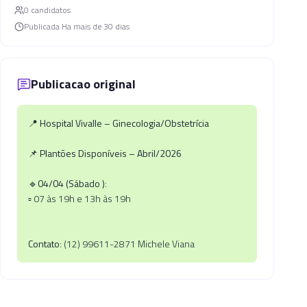
0
candidato
s
Publicada
Ha mais de 30 dias
Publicacao original
📍
Hospital Vivalle – Ginecologia/Obstetrícia
📌
Plantões Disponíveis – Abril/2026
🔹
04/04 (Sábado )
:
▫️ 07 às 19h e 13h às 19h
Contato
: (12) 99611-2871 Michele Viana