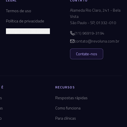
LEGAL
CONTATO
Alameda Rio Claro, 241 - Bela
Termos de uso
Vista
Política de privacidade
São Paulo - SP, 01332-010
Configurações de cookies
(11) 96919-3194
contato@revoluna.com.br
Contate-nos
 É
RECURSOS
os
Respostas rápidas
as
Como funciona
co
Para clínicas