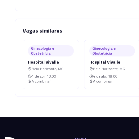
Vagas similares
Ginecologia e
Ginecologia e
Obstetrícia
Obstetrícia
Hospital Vivalle
Hospital Vivalle
Belo Horizonte
,
MG
Belo Horizonte
,
MG
4 de abr.
13:00
4 de abr.
19:00
A combinar
A combinar