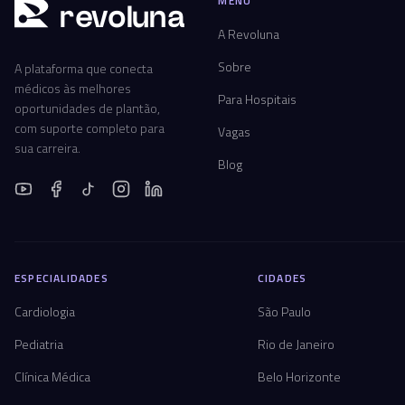
MENU
r
ev
oluna
A Revoluna
Sobre
A plataforma que conecta
médicos às melhores
Para Hospitais
oportunidades de plantão,
com suporte completo para
Vagas
sua carreira.
Blog
ESPECIALIDADES
CIDADES
Cardiologia
São Paulo
Pediatria
Rio de Janeiro
Clínica Médica
Belo Horizonte