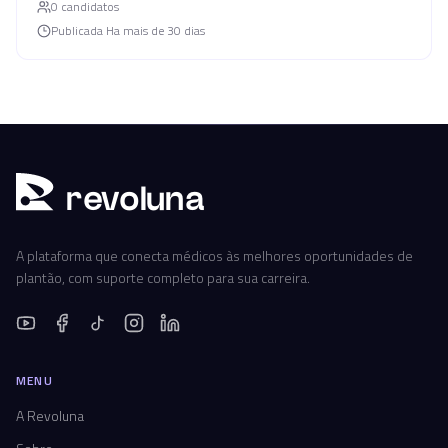
0
candidato
s
Publicada
Ha mais de 30 dias
r
ev
oluna
A plataforma que conecta médicos às melhores oportunidades de
plantão, com suporte completo para sua carreira.
MENU
A Revoluna