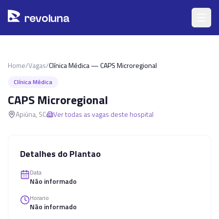
Pular para o conteúdo principal
r
ev
oluna
Home
/
Vagas
/
Clínica Médica — CAPS Microregional
Clínica Médica
CAPS Microregional
Apiúna
,
SC
Ver todas as vagas deste hospital
Detalhes do Plantao
Data
Não informado
Horario
Não informado