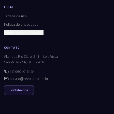
LEGAL
Termos de uso
Política de privacidade
Configurações de cookies
CONTATO
Alameda Rio Claro, 241 - Bela Vista
São Paulo - SP, 01332-010
(11) 96919-3194
contato@revoluna.com.br
Contate-nos