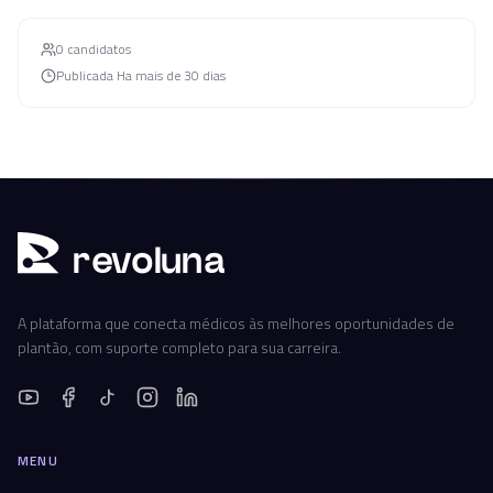
0
candidato
s
Publicada
Ha mais de 30 dias
r
ev
oluna
A plataforma que conecta médicos às melhores oportunidades de
plantão, com suporte completo para sua carreira.
MENU