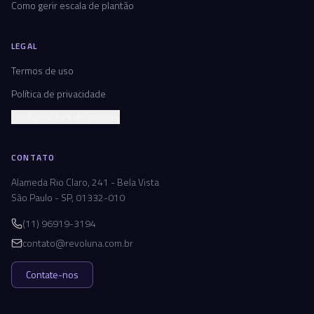
Como gerir escala de plantão
LEGAL
Termos de uso
Política de privacidade
Configurações de cookies
CONTATO
Alameda Rio Claro, 241 - Bela Vista
São Paulo - SP, 01332-010
(11) 96919-3194
contato@revoluna.com.br
Contate-nos