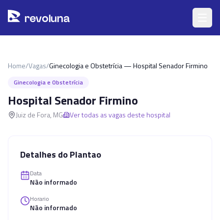
Pular para o conteúdo principal
r
ev
oluna
Home
/
Vagas
/
Ginecologia e Obstetrícia — Hospital Senador Firmino
Ginecologia e Obstetrícia
Hospital Senador Firmino
Juiz de Fora
,
MG
Ver todas as vagas deste hospital
Detalhes do Plantao
Data
Não informado
Horario
Não informado