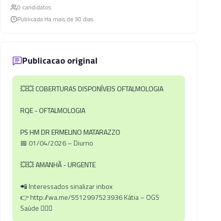
0
candidato
s
Publicada
Ha mais de 30 dias
Publicacao original
💥💥
COBERTURAS DISPONÍVEIS OFTALMOLOGIA
RQE - OFTALMOLOGIA
PS HM DR ERMELINO MATARAZZO
📅 01/04/2026 – Diurno
💥💥
AMANHÃ - URGENTE
📲 Interessados sinalizar inbox
👉 http://wa.me/5512997523936 Kátia – OGS
Saúde 🧏🏼‍♀️