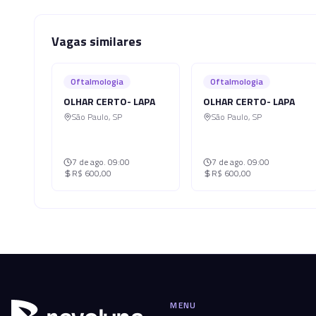
Vagas similares
Oftalmologia
Oftalmologia
OLHAR CERTO- LAPA
OLHAR CERTO- LAPA
São Paulo
,
SP
São Paulo
,
SP
7 de ago.
09:00
7 de ago.
09:00
R$ 600,00
R$ 600,00
MENU