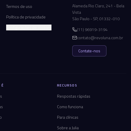
Alameda Rio Claro, 241 - Bela
Termos de uso
Vista
Política de privacidade
São Paulo - SP, 01332-010
Configurações de cookies
(11) 96919-3194
contato@revoluna.com.br
Contate-nos
 É
RECURSOS
os
Respostas rápidas
as
Como funciona
co
Para clínicas
Sobre a Julia