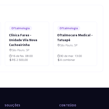
Oftalmologia
Oftalmologia
Clínica Fares -
Oftalmocare Medical -
Unidade Vila Nova
Tatuapé
Cachoeirinha
São Paulo
,
SP
São Paulo
,
SP
16 de fev.
08:00
30 de mar.
13:00
R$ 2.500,00
A combinar
SOLUÇÕES
CONTEÚDO