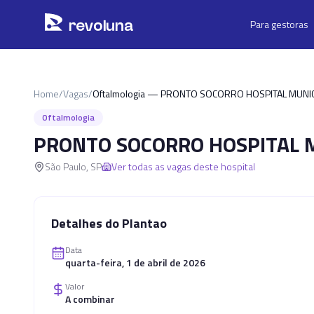
Pular para o conteúdo principal
r
ev
oluna
Para gestoras
Home
/
Vagas
/
Oftalmologia — PRONTO SOCORRO HOSPITAL MUNIC
Oftalmologia
PRONTO SOCORRO HOSPITAL M
São Paulo
,
SP
Ver todas as vagas deste hospital
Detalhes do Plantao
Data
quarta-feira, 1 de abril de 2026
Valor
A combinar