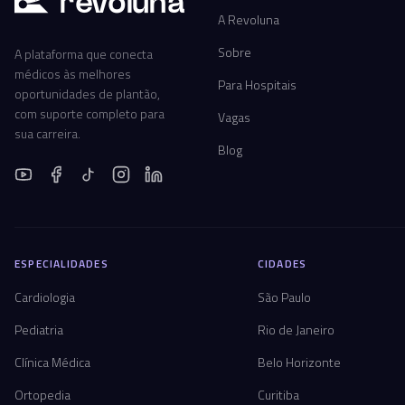
r
ev
oluna
A Revoluna
Sobre
A plataforma que conecta
médicos às melhores
Para Hospitais
oportunidades de plantão,
com suporte completo para
Vagas
sua carreira.
Blog
ESPECIALIDADES
CIDADES
Cardiologia
São Paulo
Pediatria
Rio de Janeiro
Clínica Médica
Belo Horizonte
Ortopedia
Curitiba