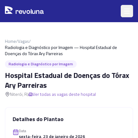
Pular para o conteúdo principal
r
ev
oluna
Home
/
Vagas
/
Radiologia e Diagnóstico por Imagem — Hospital Estadual de
Doenças do Tórax Ary Parreiras
Radiologia e Diagnóstico por Imagem
Hospital Estadual de Doenças do Tórax
Ary Parreiras
Niterói
,
RJ
Ver todas as vagas deste hospital
Detalhes do Plantao
Data
sexta-feira, 23 de janeiro de 2026