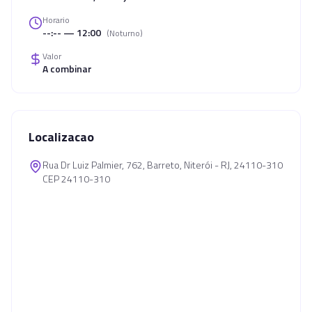
Horario
--:-- — 12:00
(
Noturno
)
Valor
A combinar
Localizacao
Rua Dr Luiz Palmier, 762, Barreto, Niterói - RJ, 24110-310
CEP 24110-310