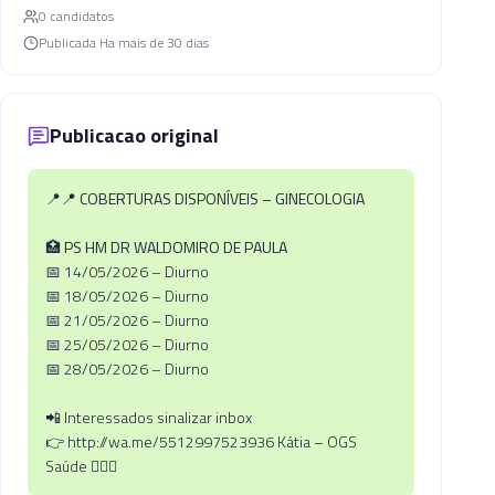
0
candidato
s
Publicada
Ha mais de 30 dias
Publicacao original
📍📍 COBERTURAS DISPONÍVEIS – GINECOLOGIA
🏥 PS HM DR WALDOMIRO DE PAULA
📅 14/05/2026 – Diurno
📅 18/05/2026 – Diurno
📅 21/05/2026 – Diurno
📅 25/05/2026 – Diurno
📅 28/05/2026 – Diurno
📲 Interessados sinalizar inbox
👉 http://wa.me/5512997523936 Kátia – OGS
Saúde 🧏🏼‍♀️