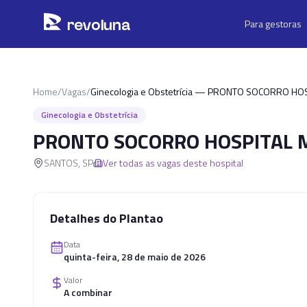
Pular para o conteúdo principal
r
ev
oluna
Para gestoras
Home
/
Vagas
/
Ginecologia e Obstetrícia — PRONTO SOCORRO HO
Ginecologia e Obstetrícia
PRONTO SOCORRO HOSPITAL M
SANTOS
,
SP
Ver todas as vagas deste hospital
Detalhes do Plantao
Data
quinta-feira, 28 de maio de 2026
Valor
A combinar