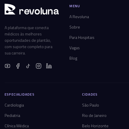
MENU
r
ev
oluna
A Revoluna
Sobre
A plataforma que conecta
médicos às melhores
Para Hospitais
oportunidades de plantão,
com suporte completo para
Vagas
sua carreira.
Blog
ESPECIALIDADES
CIDADES
Cardiologia
São Paulo
Pediatria
Rio de Janeiro
Clínica Médica
Belo Horizonte