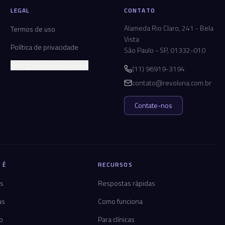
LEGAL
CONTATO
Alameda Rio Claro, 241 - Bela
Termos de uso
Vista
Política de privacidade
São Paulo - SP, 01332-010
Configurações de cookies
(11) 96919-3194
contato@revoluna.com.br
Contate-nos
 É
RECURSOS
os
Respostas rápidas
as
Como funciona
co
Para clínicas