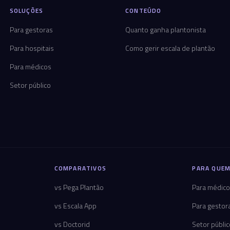
SOLUÇÕES
CONTEÚDO
Para gestoras
Quanto ganha plantonista
Para hospitais
Como gerir escala de plantão
Para médicos
Setor público
COMPARATIVOS
PARA QUEM
vs Pega Plantão
Para médic
vs Escala App
Para gestor
vs Doctorid
Setor públi