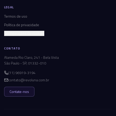
LEGAL
Termos de uso
Política de privacidade
Configurações de cookies
CONTATO
Alameda Rio Claro, 241 - Bela Vista
São Paulo - SP, 01332-010
(11) 96919-3194
contato@revoluna.com.br
Contate-nos