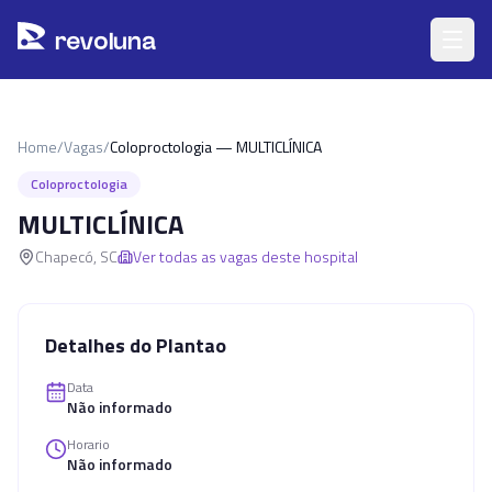
Pular para o conteúdo principal
r
ev
oluna
Home
/
Vagas
/
Coloproctologia — MULTICLÍNICA
Coloproctologia
MULTICLÍNICA
Chapecó
,
SC
Ver todas as vagas deste hospital
Detalhes do Plantao
Data
Não informado
Horario
Não informado