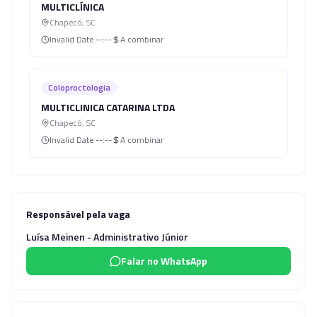
MULTICLÍNICA
Chapecó
,
SC
Invalid Date
--:--
A combinar
Coloproctologia
MULTICLINICA CATARINA LTDA
Chapecó
,
SC
Invalid Date
--:--
A combinar
Responsável pela vaga
Luísa Meinen - Administrativo Júnior
Falar no WhatsApp