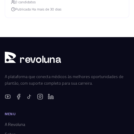
0
candidato
s
Publicada
Ha mais de 30 dias
r
ev
oluna
A plataforma que conecta médicos às melhores oportunidades de
plantão, com suporte completo para sua carreira.
MENU
A Revoluna