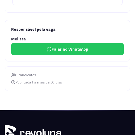
Responsável pela vaga
Melissa
Falar no WhatsApp
0
candidato
s
Publicada
Ha mais de 30 dias
r
ev
oluna