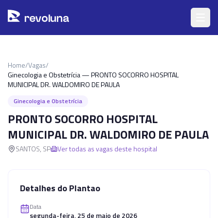
Pular para o conteúdo principal
r
ev
oluna
Home
/
Vagas
/
Ginecologia e Obstetrícia — PRONTO SOCORRO HOSPITAL
MUNICIPAL DR. WALDOMIRO DE PAULA
Ginecologia e Obstetrícia
PRONTO SOCORRO HOSPITAL
MUNICIPAL DR. WALDOMIRO DE PAULA
SANTOS
,
SP
Ver todas as vagas deste hospital
Detalhes do Plantao
Data
segunda-feira, 25 de maio de 2026