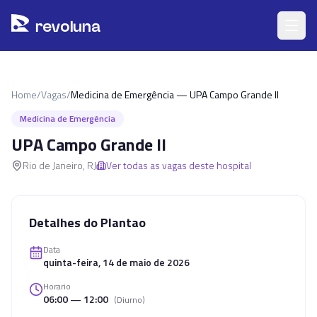
Pular para o conteúdo principal
r
ev
oluna
Home
/
Vagas
/
Medicina de Emergência — UPA Campo Grande II
Medicina de Emergência
UPA Campo Grande II
Rio de Janeiro
,
RJ
Ver todas as vagas deste hospital
Detalhes do Plantao
Data
quinta-feira, 14 de maio de 2026
Horario
06:00 — 12:00
(
Diurno
)