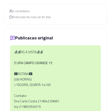
0
candidato
s
Publicada
Ha mais de 30 dias
Publicacao original
💰💰PG A VISTA💰💰
‼️
UPA CAMPO GRANDE 1
‼️
🏥ROTINA🏥
(06 HORAS)
✅AGORA, QUINTA 14/05
Contato:
Dra Carla Costa 21964239661
Ivy 21985059315