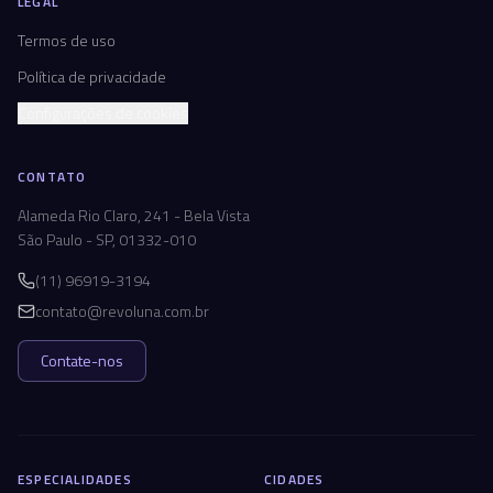
LEGAL
Termos de uso
Política de privacidade
Configurações de cookies
CONTATO
Alameda Rio Claro, 241 - Bela Vista
São Paulo - SP, 01332-010
(11) 96919-3194
contato@revoluna.com.br
Contate-nos
ESPECIALIDADES
CIDADES