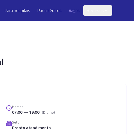
Para hospitais
Para médicos
Vagas
Recursos
l
Horario
07:00 — 19:00
(
Diurno
)
Setor
Pronto atendimento