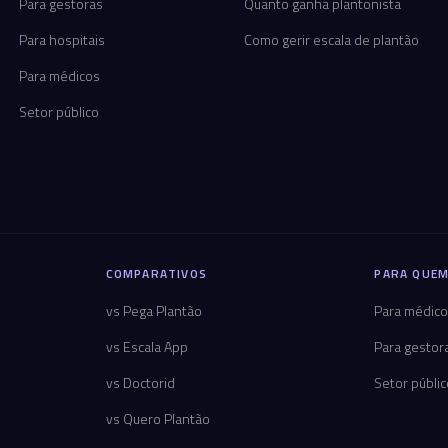
Para gestoras
Quanto ganha plantonista
Para hospitais
Como gerir escala de plantão
Para médicos
Setor público
COMPARATIVOS
PARA QUEM
vs Pega Plantão
Para médic
vs Escala App
Para gestor
vs Doctorid
Setor públi
vs Quero Plantão