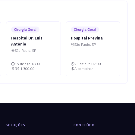
Cirurgia Geral
Cirurgia Geral
Hospital Dr. Luiz
Hospital Previna
Antônio
São Paulo
,
SP
São Paulo
,
SP
15 de ago.
07:00
21 de out.
07:00
R$ 1.300,00
A combinar
SOLUÇÕES
CONTEÚDO