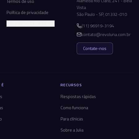
Alameda Rio Claro, 241 - Bela
Termos de uso
Vista
Política de privacidade
São Paulo - SP, 01332-010
Configurações de cookies
(11) 96919-3194
contato@revoluna.com.br
Contate-nos
 É
RECURSOS
os
Respostas rápidas
as
Como funciona
co
Para clínicas
Sobre a Julia