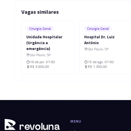
Vagas similares
Cirurgia Geral
Cirurgia Geral
Unidade Hospitalar
Hospital Dr. Luiz
(Urgência e
Antônio
emergência)
São Paulo
,
SP
Sao Paulo
,
SP
16 de jan.
07:00
15 de ago.
07:00
R$ 3.000,00
R$ 1.300,00
MENU
r
ev
oluna