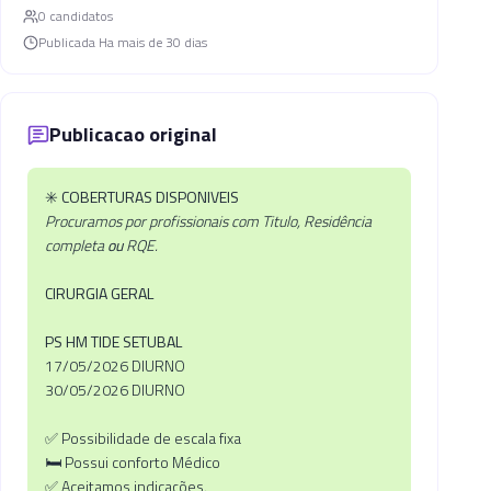
0
candidato
s
Publicada
Ha mais de 30 dias
Publicacao original
✳️
COBERTURAS DISPONIVEIS
Procuramos por profissionais com Titulo, Residência
completa
ou
RQE.
CIRURGIA GERAL
PS HM TIDE SETUBAL
17/05/2026 DIURNO
30/05/2026 DIURNO
✅ Possibilidade de escala fixa
🛏 Possui conforto Médico
✅ Aceitamos indicações.