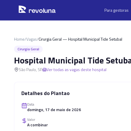
Pular para o conteúdo principal
r
ev
oluna
Para gestoras
Home
/
Vagas
/
Cirurgia Geral — Hospital Municipal Tide Setubal
Cirurgia Geral
Hospital Municipal Tide Setuba
São Paulo
,
SP
Ver todas as vagas deste hospital
Detalhes do Plantao
Data
domingo, 17 de maio de 2026
Valor
A combinar