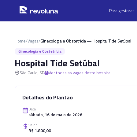
Pular para o conteúdo principal
r
ev
oluna
Para gestoras
Home
/
Vagas
/
Ginecologia e Obstetrícia — Hospital Tide Setúbal
Ginecologia e Obstetrícia
Hospital Tide Setúbal
São Paulo
,
SP
Ver todas as vagas deste hospital
Detalhes do Plantao
Data
sábado, 16 de maio de 2026
Valor
R$ 1.800,00