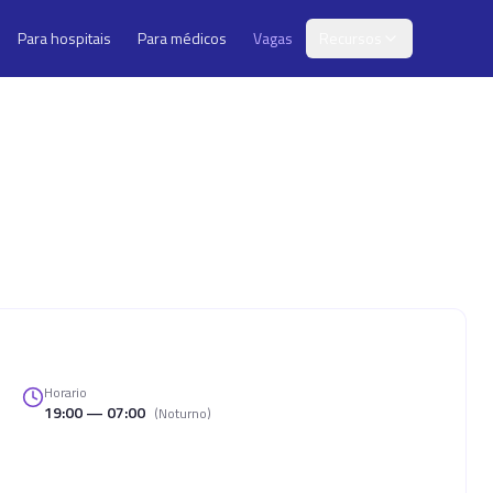
Para hospitais
Para médicos
Vagas
Recursos
Horario
19:00 — 07:00
(
Noturno
)