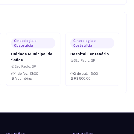
Ginecologia e
Ginecologia e
Obstetrícia
Obstetrícia
Unidade Municipal de
Hospital Centenário
Saúde
São Paulo
,
SP
Sao Paulo
,
SP
1 de fev.
13:00
2 de out.
13:00
A combinar
R$ 800,00