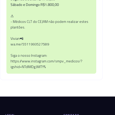
Sábado e Domingo R$1.800,00
⚠
- Médicos CLT do CEJAM não podem realizar estes
plantões.
Vivian📲
wa.me/5511993527589
Siga o nosso Instagram:
https://www.instagram.com/smpv_medicos/?
igshid=NTdIMDg3MTY%