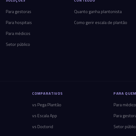
SOLUÇÕES
CONTEÚDO
Para gestoras
Quanto ganha plantonista
Para hospitais
Como gerir escala de plantão
Para médicos
Setor público
COMPARATIVOS
PARA QUEM
vs Pega Plantão
Para médic
vs Escala App
Para gestor
vs Doctorid
Setor públi