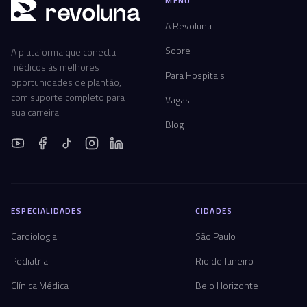
MENU
r
ev
oluna
A Revoluna
Sobre
A plataforma que conecta
médicos às melhores
Para Hospitais
oportunidades de plantão,
com suporte completo para
Vagas
sua carreira.
Blog
ESPECIALIDADES
CIDADES
Cardiologia
São Paulo
Pediatria
Rio de Janeiro
Clínica Médica
Belo Horizonte