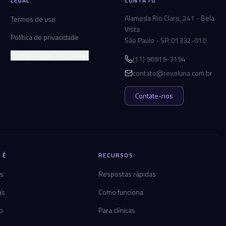
LEGAL
CONTATO
Alameda Rio Claro, 241 - Bela
Termos de uso
Vista
Política de privacidade
São Paulo - SP, 01332-010
Configurações de cookies
(11) 96919-3194
contato@revoluna.com.br
Contate-nos
 É
RECURSOS
os
Respostas rápidas
as
Como funciona
co
Para clínicas