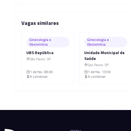
Vagas similares
Ginecologia e
Ginecologia e
Obstetrícia
Obstetrícia
UBS República
Unidade Municipal de
Saúde
São Paulo
,
SP
Sao Paulo
,
SP
1 de fev.
08:00
1 de fev.
13:00
A combinar
A combinar