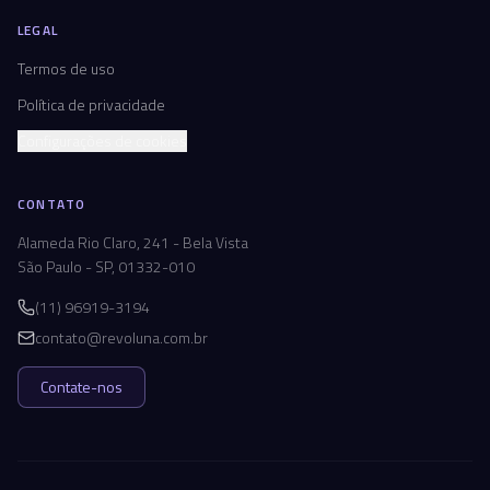
LEGAL
Termos de uso
Política de privacidade
Configurações de cookies
CONTATO
Alameda Rio Claro, 241 - Bela Vista
São Paulo - SP, 01332-010
(11) 96919-3194
contato@revoluna.com.br
Contate-nos