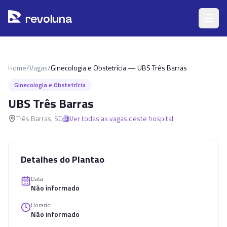
Pular para o conteúdo principal
r
ev
oluna
Home
/
Vagas
/
Ginecologia e Obstetrícia — UBS Três Barras
Ginecologia e Obstetrícia
UBS Três Barras
Três Barras
,
SC
Ver todas as vagas deste hospital
Detalhes do Plantao
Data
Não informado
Horario
Não informado