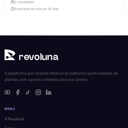
0
candidato
s
Publicada
Ha mais de 30 dias
r
ev
oluna
A plataforma que conecta médicos às melhores oportunidades de
plantão, com suporte completo para sua carreira.
MENU
A Revoluna