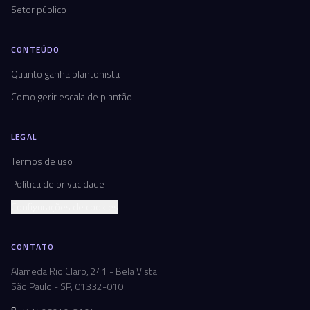
Setor público
CONTEÚDO
Quanto ganha plantonista
Como gerir escala de plantão
LEGAL
Termos de uso
Política de privacidade
Configurações de cookies
CONTATO
Alameda Rio Claro, 241 - Bela Vista
São Paulo - SP, 01332-010