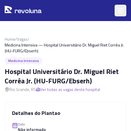
Pular para o conteúdo principal
r
ev
oluna
Home
/
Vagas
/
Medicina Intensiva — Hospital Universitário Dr. Miguel Riet Corrêa Jr.
(HU-FURG/Ebserh)
Medicina Intensiva
Hospital Universitário Dr. Miguel Riet
Corrêa Jr. (HU-FURG/Ebserh)
Rio Grande
,
RS
Ver todas as vagas deste hospital
Detalhes do Plantao
Data
Não informado