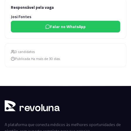
Responsável pela vaga
Josi Fontes
Falar no WhatsApp
0
candidato
s
Publicada
Ha mais de 30 dias
r
ev
oluna
A plataforma que conecta médicos às melhores oportunidades de
plantão, com suporte completo para sua carreira.