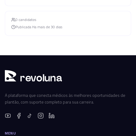
0
candidato
s
Publicada
Ha mais de 30 dias
r
ev
oluna
A plataforma que conecta médicos às melhores oportunidades de
plantão, com suporte completo para sua carreira.
MENU