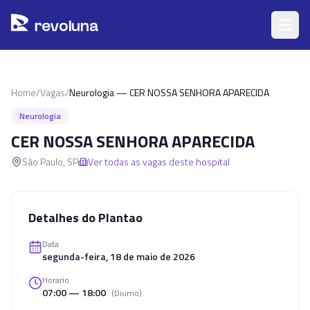
Pular para o conteúdo principal
r
ev
oluna
Home
/
Vagas
/
Neurologia — CER NOSSA SENHORA APARECIDA
Neurologia
CER NOSSA SENHORA APARECIDA
São Paulo
,
SP
Ver todas as vagas deste hospital
Detalhes do Plantao
Data
segunda-feira, 18 de maio de 2026
Horario
07:00 — 18:00
(
Diurno
)