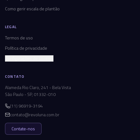
Como gerir escala de plantão
LEGAL
Termos de uso
Política de privacidade
Configurações de cookies
CONTATO
Alameda Rio Claro, 241 - Bela Vista
São Paulo - SP, 01332-010
(11) 96919-3194
contato@revoluna.com.br
Contate-nos