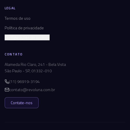
LEGAL
Termos de uso
Política de privacidade
Configurações de cookies
CONTATO
Alameda Rio Claro, 241 - Bela Vista
São Paulo - SP, 01332-010
(11) 96919-3194
contato@revoluna.com.br
Contate-nos