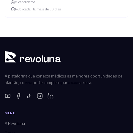
0
candidato
s
Publicada
Ha mais de 30 dias
r
ev
oluna
A plataforma que conecta médicos às melhores oportunidades de
plantão, com suporte completo para sua carreira.
MENU
A Revoluna