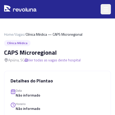
Pular para o conteúdo principal
r
ev
oluna
Home
/
Vagas
/
Clínica Médica — CAPS Microregional
Clínica Médica
CAPS Microregional
Apiúna
,
SC
Ver todas as vagas deste hospital
Detalhes do Plantao
Data
Não informado
Horario
Não informado