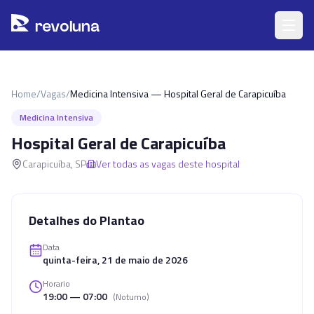
Pular para o conteúdo principal
r
ev
oluna
Home
/
Vagas
/
Medicina Intensiva — Hospital Geral de Carapicuíba
Medicina Intensiva
Hospital Geral de Carapicuíba
Carapicuíba
,
SP
Ver todas as vagas deste hospital
Detalhes do Plantao
Data
quinta-feira, 21 de maio de 2026
Horario
19:00 — 07:00
(
Noturno
)