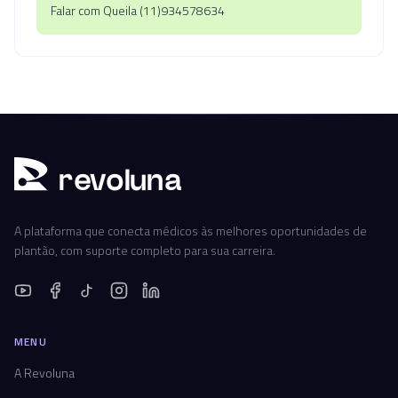
Falar com Queila (11)934578634
r
ev
oluna
A plataforma que conecta médicos às melhores oportunidades de
plantão, com suporte completo para sua carreira.
MENU
A Revoluna