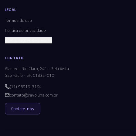
LEGAL
Termos de uso
Política de privacidade
Configurações de cookies
CONTATO
Alameda Rio Claro, 241 - Bela Vista
São Paulo - SP, 01332-010
(11) 96919-3194
contato@revoluna.com.br
Contate-nos