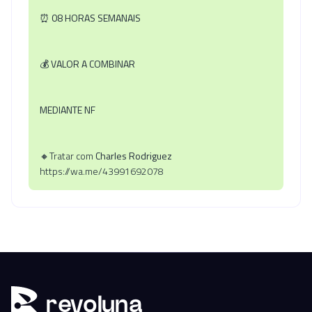
⏰
08 HORAS SEMANAIS
💰
VALOR A COMBINAR
MEDIANTE NF
🔸Tratar com
Charles Rodriguez
https://wa.me/43991692078
r
ev
oluna