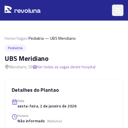
Pular para o conteúdo principal
r
ev
oluna
Home
/
Vagas
/
Pediatria — UBS Meridiano
Pediatria
UBS Meridiano
Meridiano
,
SP
Ver todas as vagas deste hospital
Detalhes do Plantao
Data
sexta-feira, 2 de janeiro de 2026
Horario
Não informado
(
Noturno
)