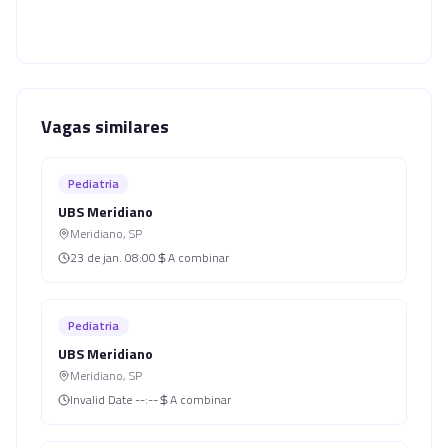
Vagas similares
Pediatria
UBS Meridiano
Meridiano
,
SP
23 de jan.
08:00
A combinar
Pediatria
UBS Meridiano
Meridiano
,
SP
Invalid Date
--:--
A combinar