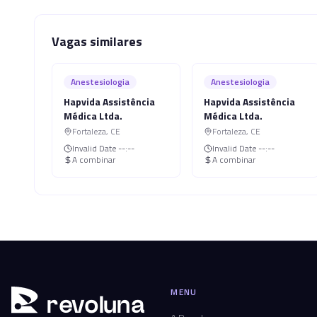
Vagas similares
Anestesiologia
Anestesiologia
Hapvida Assistência
Hapvida Assistência
Médica Ltda.
Médica Ltda.
Fortaleza
,
CE
Fortaleza
,
CE
Invalid Date
--:--
Invalid Date
--:--
A combinar
A combinar
MENU
r
ev
oluna