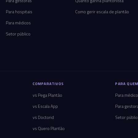
Para gestoras
Quanto ganha plantonista
Para hospitais
Como gerir escala de plantão
Para médicos
Setor público
COMPARATIVOS
PARA QUEM
vs Pega Plantão
Para médic
vs Escala App
Para gestor
vs Doctorid
Setor públi
vs Quero Plantão