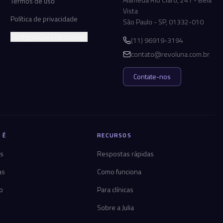
Termos de uso
Vista
Política de privacidade
São Paulo - SP, 01332-010
Configurações de cookies
(11) 96919-3194
contato@revoluna.com.br
Contate-nos
 É
RECURSOS
os
Respostas rápidas
as
Como funciona
co
Para clínicas
Sobre a Julia