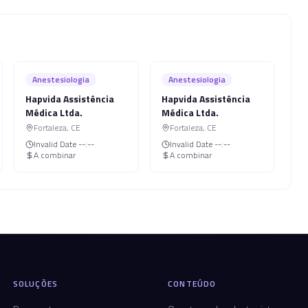
Anestesiologia
Anestesiologia
Hapvida Assistência
Hapvida Assistência
Médica Ltda.
Médica Ltda.
Fortaleza
,
CE
Fortaleza
,
CE
Invalid Date
--:--
Invalid Date
--:--
A combinar
A combinar
SOLUÇÕES
CONTEÚDO