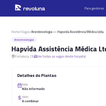
Pular para o conteúdo principal
r
ev
oluna
Para gestoras
Home
/
Vagas
/
Anestesiologia — Hapvida Assistência Médica Ltda.
Anestesiologia
Hapvida Assistência Médica Lt
Fortaleza
,
CE
Ver todas as vagas deste hospital
Detalhes do Plantao
Data
Não informado
Valor
A combinar