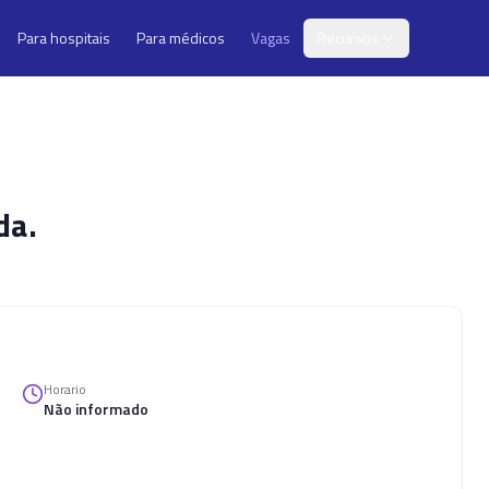
Para hospitais
Para médicos
Vagas
Recursos
da.
Horario
Não informado