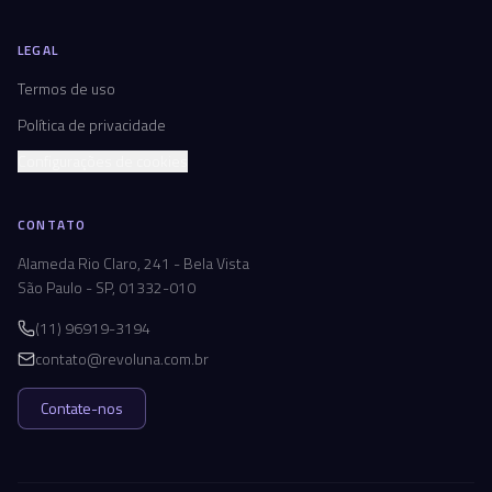
LEGAL
Termos de uso
Política de privacidade
Configurações de cookies
CONTATO
Alameda Rio Claro, 241 - Bela Vista
São Paulo - SP, 01332-010
(11) 96919-3194
contato@revoluna.com.br
Contate-nos