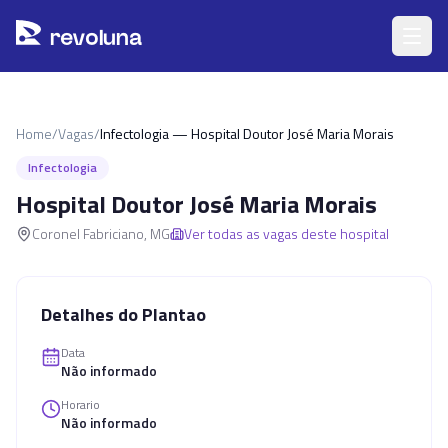
Pular para o conteúdo principal
r
ev
oluna
Home
/
Vagas
/
Infectologia — Hospital Doutor José Maria Morais
Infectologia
Hospital Doutor José Maria Morais
Coronel Fabriciano
,
MG
Ver todas as vagas deste hospital
Detalhes do Plantao
Data
Não informado
Horario
Não informado