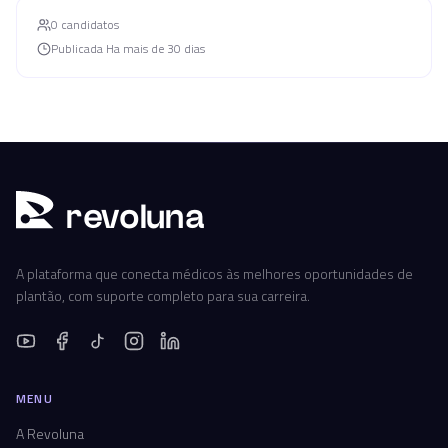
0
candidato
s
Publicada
Ha mais de 30 dias
r
ev
oluna
A plataforma que conecta médicos às melhores oportunidades de
plantão, com suporte completo para sua carreira.
MENU
A Revoluna