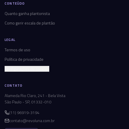
CONTEÚDO
Quanto ganha plantonista
Como gerir escala de plantão
LEGAL
Termos de uso
Política de privacidade
Configurações de cookies
CONTATO
Alameda Rio Claro, 241 - Bela Vista
São Paulo - SP, 01332-010
(11) 96919-3194
contato@revoluna.com.br