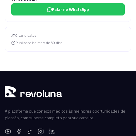
Falar no WhatsApp
0
candidato
s
Publicada
Ha mais de 30 dias
r
ev
oluna
A plataforma que conecta médicos às melhores oportunidades de
plantão, com suporte completo para sua carreira.