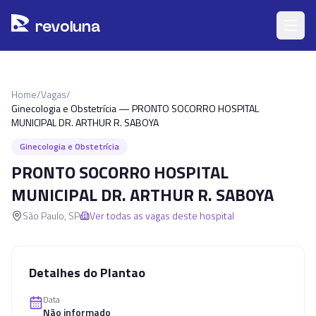
Pular para o conteúdo principal
r
ev
oluna
Home
/
Vagas
/
Ginecologia e Obstetrícia — PRONTO SOCORRO HOSPITAL
MUNICIPAL DR. ARTHUR R. SABOYA
Ginecologia e Obstetrícia
PRONTO SOCORRO HOSPITAL
MUNICIPAL DR. ARTHUR R. SABOYA
São Paulo
,
SP
Ver todas as vagas deste hospital
Detalhes do Plantao
Data
Não informado