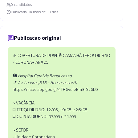
0
candidato
s
Publicada
Ha mais de 30 dias
Publicacao original
⚠️
COBERTURA DE PLANTÃO AMANHÃ TERCA DIURNO
- CORONARIANA
⚠️
🏥
Hospital Geral de Bonsucesso
📍
Av. Londres,616 - Bonsucesso/RJ
https://maps.app.goo.gl/4TR6yufeEm3rSv6L9
> VACÂNCIA:
◻️
TERÇA DIURNO:
12/05, 19/05 e 26/05
◻️
QUINTA DIURNO:
07/05 e 21/05
>
SETOR:
- Unidade Coronariana