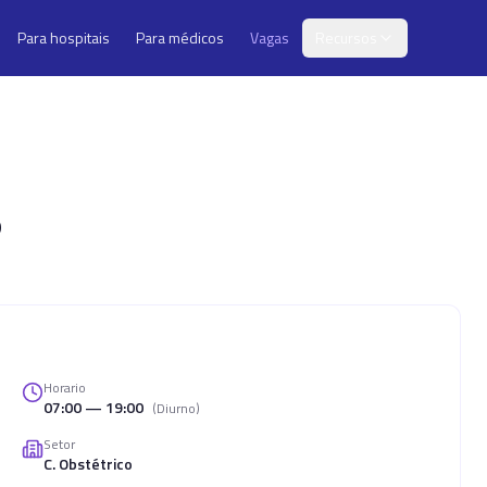
Para hospitais
Para médicos
Vagas
Recursos
o
Horario
07:00 — 19:00
(
Diurno
)
Setor
C. Obstétrico