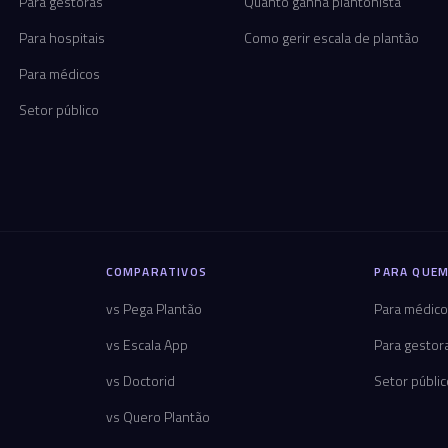
Para gestoras
Quanto ganha plantonista
Para hospitais
Como gerir escala de plantão
Para médicos
Setor público
COMPARATIVOS
PARA QUEM
vs Pega Plantão
Para médic
vs Escala App
Para gestor
vs Doctorid
Setor públi
vs Quero Plantão