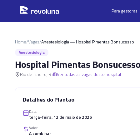
Pular para o conteúdo principal
r
ev
oluna
Para gestoras
Home
/
Vagas
/
Anestesiologia — Hospital Pimentas Bonsucesso
Anestesiologia
Hospital Pimentas Bonsucess
Rio de Janeiro
,
RJ
Ver todas as vagas deste hospital
Detalhes do Plantao
Data
terça-feira, 12 de maio de 2026
Valor
A combinar