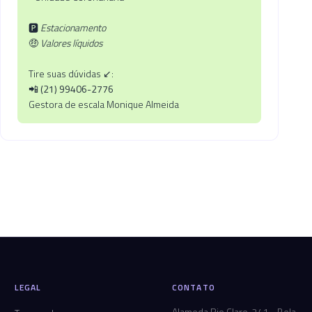
🅿️
Estacionamento
🤑
Valores líquidos
Tire suas dúvidas ↙️:
📲
(21) 99406-2776
Gestora de escala Monique Almeida
LEGAL
CONTATO
Alameda Rio Claro, 241 - Bela