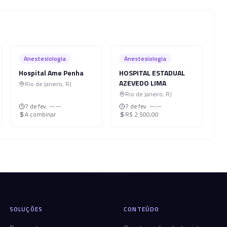
Anestesiologia
Anestesiologia
Hospital Ame Penha
HOSPITAL ESTADUAL
AZEVEDO LIMA
Rio de Janeiro
,
RJ
Rio de Janeiro
,
RJ
7 de fev.
--:--
7 de fev.
--:--
A combinar
R$ 2.500,00
SOLUÇÕES
CONTEÚDO