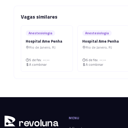
Vagas similares
Anestesiologia
Anestesiologia
Hospital Ame Penha
Hospital Ame Penha
Rio de Janeiro
,
RJ
Rio de Janeiro
,
RJ
5 de fev.
--:--
6 de fev.
--:--
A combinar
A combinar
MENU
r
ev
oluna