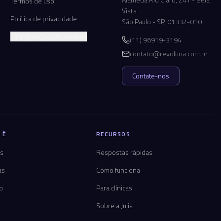
Termos de uso
Vista
Política de privacidade
São Paulo - SP, 01332-010
Configurações de cookies
(11) 96919-3194
contato@revoluna.com.br
Contate-nos
 É
RECURSOS
os
Respostas rápidas
as
Como funciona
co
Para clínicas
Sobre a Julia