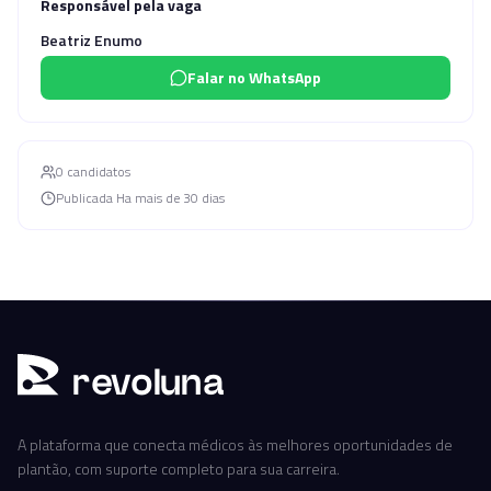
Responsável pela vaga
Beatriz Enumo
Falar no WhatsApp
0
candidato
s
Publicada
Ha mais de 30 dias
r
ev
oluna
A plataforma que conecta médicos às melhores oportunidades de
plantão, com suporte completo para sua carreira.