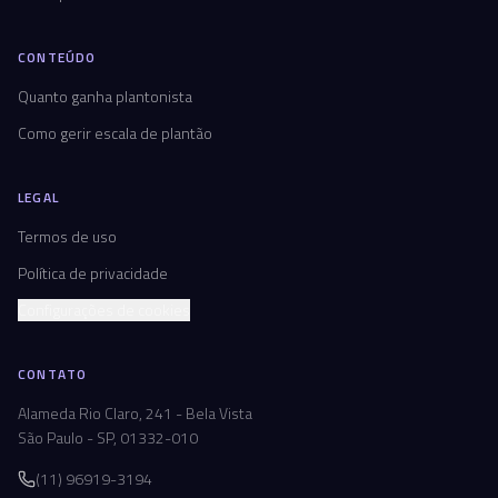
CONTEÚDO
Quanto ganha plantonista
Como gerir escala de plantão
LEGAL
Termos de uso
Política de privacidade
Configurações de cookies
CONTATO
Alameda Rio Claro, 241 - Bela Vista
São Paulo - SP, 01332-010
(11) 96919-3194