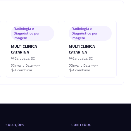
Radiologia e
Radiologia e
Diagnóstico por
Diagnóstico por
Imagem
Imagem
MULTICLINICA
MULTICLINICA
CATARINA
CATARINA
Garopaba
,
SC
Garopaba
,
SC
Invalid Date
--:--
Invalid Date
--:--
A combinar
A combinar
SOLUÇÕES
CONTEÚDO