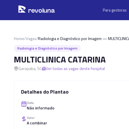
Pular para o conteúdo principal
r
ev
oluna
Para gestoras
Home
/
Vagas
/
Radiologia e Diagnóstico por Imagem — MULTICLINI
Radiologia e Diagnóstico por Imagem
MULTICLINICA CATARINA
Garopaba
,
SC
Ver todas as vagas deste hospital
Detalhes do Plantao
Data
Não informado
Valor
A combinar