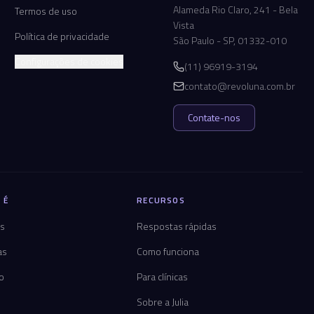
Alameda Rio Claro, 241 - Bela
Termos de uso
Vista
Política de privacidade
São Paulo - SP, 01332-010
Configurações de cookies
(11) 96919-3194
contato@revoluna.com.br
Contate-nos
 É
RECURSOS
os
Respostas rápidas
as
Como funciona
co
Para clínicas
Sobre a Julia