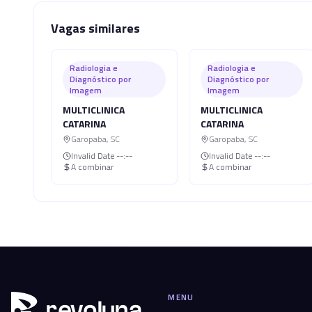
Vagas similares
Radiologia e
Radiologia e
Diagnóstico por
Diagnóstico por
Imagem
Imagem
MULTICLINICA
MULTICLINICA
CATARINA
CATARINA
Garopaba
,
SC
Garopaba
,
SC
Invalid Date
--:--
Invalid Date
--:--
A combinar
A combinar
MENU
r
ev
oluna