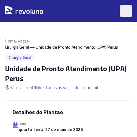
Pular para o conteúdo principal
r
ev
oluna
Home
/
Vagas
/
Cirurgia Geral — Unidade de Pronto Atendimento (UPA) Perus
Cirurgia Geral
Unidade de Pronto Atendimento (UPA)
Perus
São Paulo
,
SP
Ver todas as vagas deste hospital
Detalhes do Plantao
Data
quarta-feira, 27 de maio de 2026