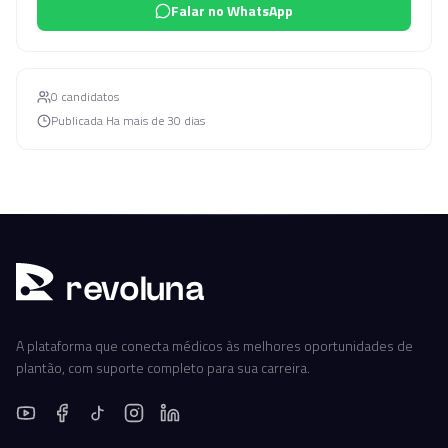
Falar no WhatsApp
0
candidato
s
Publicada
Ha mais de 30 dias
r
ev
oluna
A plataforma que conecta médicos às melhores oportunidades de
plantão, com suporte completo para sua carreira.