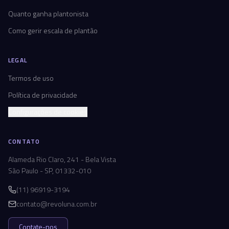
Quanto ganha plantonista
Como gerir escala de plantão
LEGAL
Termos de uso
Política de privacidade
Configurações de cookies
CONTATO
Alameda Rio Claro, 241 - Bela Vista
São Paulo - SP, 01332-010
(11) 96919-3194
contato@revoluna.com.br
Contate-nos