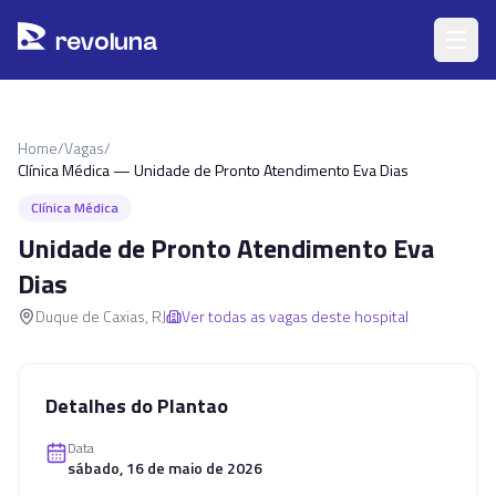
Pular para o conteúdo principal
r
ev
oluna
Home
/
Vagas
/
Clínica Médica — Unidade de Pronto Atendimento Eva Dias
Clínica Médica
Unidade de Pronto Atendimento Eva
Dias
Duque de Caxias
,
RJ
Ver todas as vagas deste hospital
Detalhes do Plantao
Data
sábado, 16 de maio de 2026