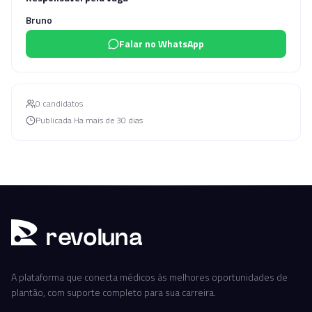
Bruno
Falar no WhatsApp
0
candidato
s
Publicada
Ha mais de 30 dias
r
ev
oluna
A plataforma que conecta médicos às melhores oportunidades de
plantão, com suporte completo para sua carreira.