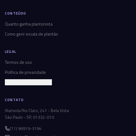
CONTEÚDO
Quanto ganha plantonista
Como gerir escala de plantão
LEGAL
Termos de uso
Política de privacidade
Configurações de cookies
CONTATO
Alameda Rio Claro, 241 - Bela Vista
São Paulo - SP, 01332-010
(11) 96919-3194