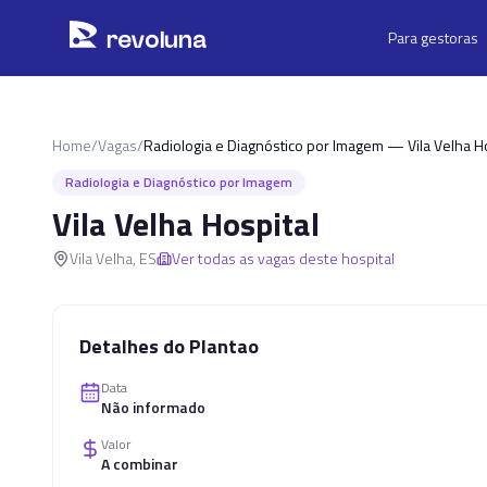
Pular para o conteúdo principal
r
ev
oluna
Para gestoras
Home
/
Vagas
/
Radiologia e Diagnóstico por Imagem — Vila Velha Ho
Radiologia e Diagnóstico por Imagem
Vila Velha Hospital
Vila Velha
,
ES
Ver todas as vagas deste hospital
Detalhes do Plantao
Data
Não informado
Valor
A combinar