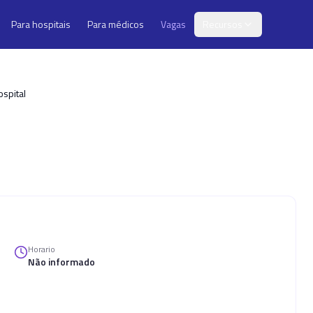
Para hospitais
Para médicos
Vagas
Recursos
spital
Horario
Não informado