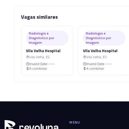
Vagas similares
Radiologia e
Radiologia e
Diagnóstico por
Diagnóstico por
Imagem
Imagem
Vila Velha Hospital
Vila Velha Hospital
Vila Velha
,
ES
Vila Velha
,
ES
Invalid Date
--:--
Invalid Date
--:--
A combinar
A combinar
MENU
r
ev
oluna