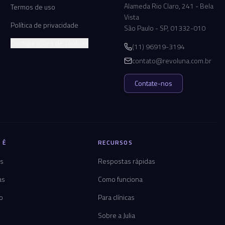
Alameda Rio Claro, 241 - Bela
Termos de uso
Vista
Política de privacidade
São Paulo - SP, 01332-010
Configurações de cookies
(11) 96919-3194
contato@revoluna.com.br
Contate-nos
 É
RECURSOS
os
Respostas rápidas
as
Como funciona
co
Para clínicas
Sobre a Julia