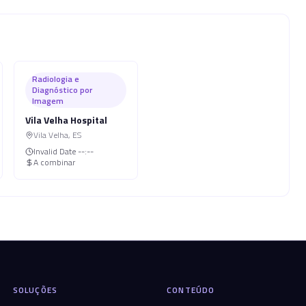
Radiologia e
Diagnóstico por
Imagem
Vila Velha Hospital
Vila Velha
,
ES
Invalid Date
--:--
A combinar
SOLUÇÕES
CONTEÚDO