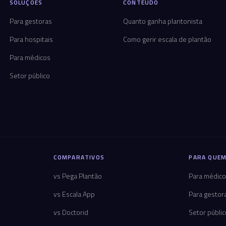
SOLUÇÕES
CONTEÚDO
Para gestoras
Quanto ganha plantonista
Para hospitais
Como gerir escala de plantão
Para médicos
Setor público
COMPARATIVOS
PARA QUEM
vs Pega Plantão
Para médic
vs Escala App
Para gestor
vs Doctorid
Setor públi