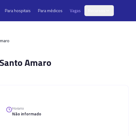
Para hospitais
Para médicos
Vagas
Recursos
Amaro
e Santo Amaro
Horario
Não informado