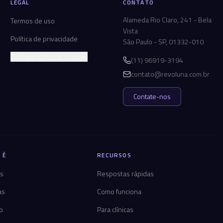
LEGAL
CONTATO
Alameda Rio Claro, 241 - Bela
Termos de uso
Vista
Política de privacidade
São Paulo - SP, 01332-010
Configurações de cookies
(11) 96919-3194
contato@revoluna.com.br
Contate-nos
 É
RECURSOS
os
Respostas rápidas
as
Como funciona
co
Para clínicas