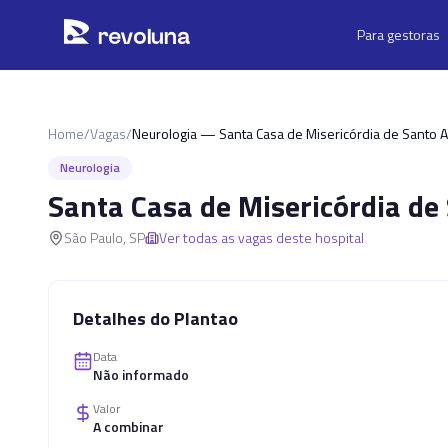
Pular para o conteúdo principal
r
ev
oluna
Para gestoras
Home
/
Vagas
/
Neurologia — Santa Casa de Misericórdia de Santo 
Neurologia
Santa Casa de Misericórdia d
São Paulo
,
SP
Ver todas as vagas deste hospital
Detalhes do Plantao
Data
Não informado
Valor
A combinar