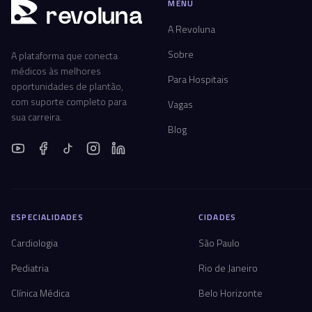
MENU
r
ev
oluna
A Revoluna
Sobre
A plataforma que conecta
médicos às melhores
Para Hospitais
oportunidades de plantão,
com suporte completo para
Vagas
sua carreira.
Blog
ESPECIALIDADES
CIDADES
Cardiologia
São Paulo
Pediatria
Rio de Janeiro
Clínica Médica
Belo Horizonte