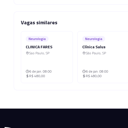
Vagas similares
Neurologia
Neurologia
CLINICA FARES
Clínica Salus
Sao Paulo
,
SP
São Paulo
,
SP
6 de jan.
08:00
6 de jan.
08:00
R$ 480,00
R$ 480,00