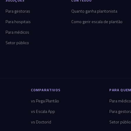
SOLUÇÕES
CONTEÚDO
Para gestoras
Quanto ganha plantonista
Para hospitais
Como gerir escala de plantão
Para médicos
Setor público
COMPARATIVOS
PARA QUEM
vs Pega Plantão
Para médic
vs Escala App
Para gestor
vs Doctorid
Setor públi