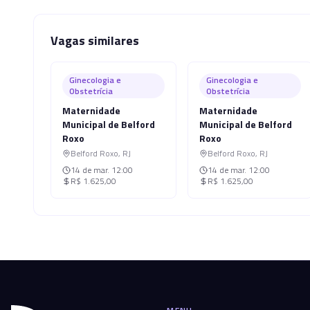
Vagas similares
Ginecologia e
Ginecologia e
Obstetrícia
Obstetrícia
Maternidade
Maternidade
Municipal de Belford
Municipal de Belford
Roxo
Roxo
Belford Roxo
,
RJ
Belford Roxo
,
RJ
14 de mar.
12:00
14 de mar.
12:00
R$ 1.625,00
R$ 1.625,00