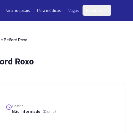
Para hospitais
Para médicos
Vagas
Recursos
de Belford Roxo
ford Roxo
Horario
Não informado
(
Diurno
)