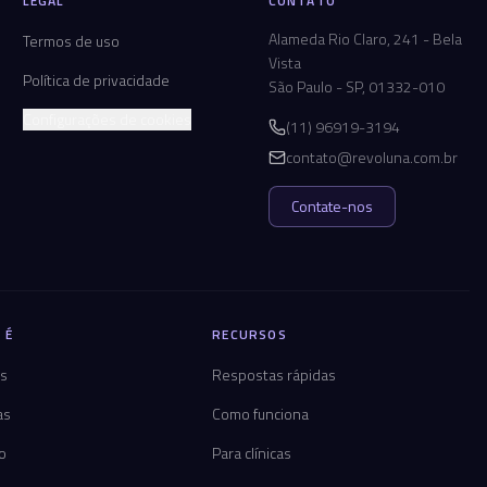
LEGAL
CONTATO
Alameda Rio Claro, 241 - Bela
Termos de uso
Vista
Política de privacidade
São Paulo - SP, 01332-010
Configurações de cookies
(11) 96919-3194
contato@revoluna.com.br
Contate-nos
 É
RECURSOS
os
Respostas rápidas
as
Como funciona
co
Para clínicas