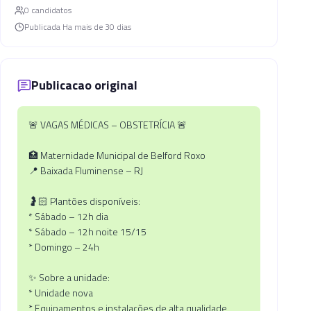
0
candidato
s
Publicada
Ha mais de 30 dias
Publicacao original
🚨 VAGAS MÉDICAS – OBSTETRÍCIA 🚨
🏥 Maternidade Municipal de Belford Roxo
📍 Baixada Fluminense – RJ
🤰🏻 Plantões disponíveis:
* Sábado – 12h dia
* Sábado – 12h noite 15/15
* Domingo – 24h
✨ Sobre a unidade:
* Unidade nova
* Equipamentos e instalações de alta qualidade