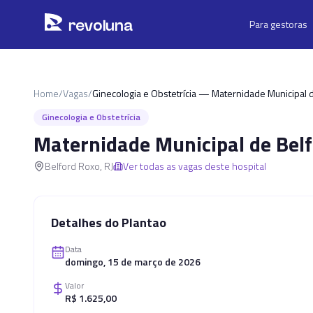
Pular para o conteúdo principal
r
ev
oluna
Para gestoras
Home
/
Vagas
/
Ginecologia e Obstetrícia — Maternidade Municipal 
Ginecologia e Obstetrícia
Maternidade Municipal de Bel
Belford Roxo
,
RJ
Ver todas as vagas deste hospital
Detalhes do Plantao
Data
domingo, 15 de março de 2026
Valor
R$ 1.625,00