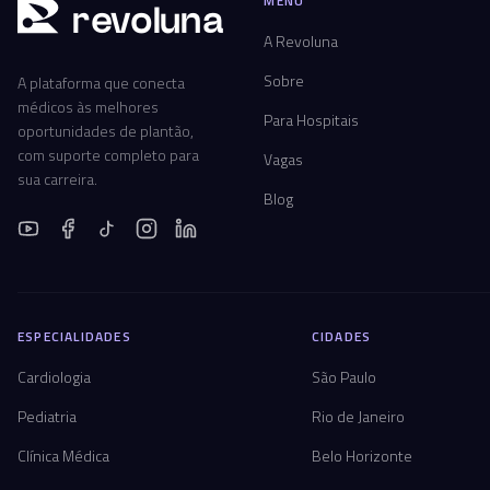
MENU
r
ev
oluna
A Revoluna
Sobre
A plataforma que conecta
médicos às melhores
Para Hospitais
oportunidades de plantão,
com suporte completo para
Vagas
sua carreira.
Blog
ESPECIALIDADES
CIDADES
Cardiologia
São Paulo
Pediatria
Rio de Janeiro
Clínica Médica
Belo Horizonte