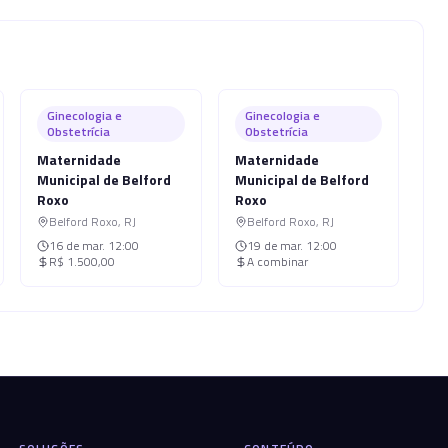
Ginecologia e
Ginecologia e
Obstetrícia
Obstetrícia
Maternidade
Maternidade
Municipal de Belford
Municipal de Belford
Roxo
Roxo
Belford Roxo
,
RJ
Belford Roxo
,
RJ
16 de mar.
12:00
19 de mar.
12:00
R$ 1.500,00
A combinar