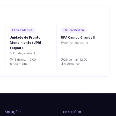
Clínica Médica
Clínica Médica
Unidade de Pronto
UPA Campo Grande II
Atendimento (UPA)
Rio de Janeiro
,
RJ
Taquara
Rio de Janeiro
,
RJ
16 de mar.
12:00
26 de mar.
12:00
A combinar
A combinar
SOLUÇÕES
CONTEÚDO