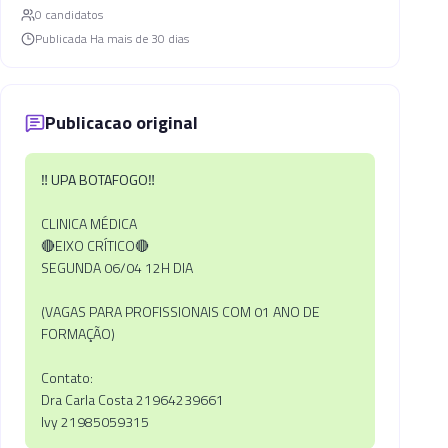
0
candidato
s
Publicada
Ha mais de 30 dias
Publicacao original
‼️
UPA BOTAFOGO
‼️
CLINICA MÉDICA
🔴EIXO CRÍTICO🔴
SEGUNDA 06/04 12H DIA
(VAGAS PARA PROFISSIONAIS COM 01 ANO DE
FORMAÇÃO)
Contato:
Dra Carla Costa 21964239661
Ivy 21985059315