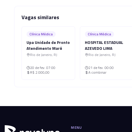
Vagas similares
Clínica Médica
Clínica Médica
Upa Unidade de Pronto
HOSPITAL ESTADUAL
Atendimento Maré
AZEVEDO LIMA
Rio de Janeiro
,
RJ
Rio de Janeiro
,
RJ
20 de fev.
07:00
21 de fev.
00:00
R$ 2.000,00
A combinar
MENU