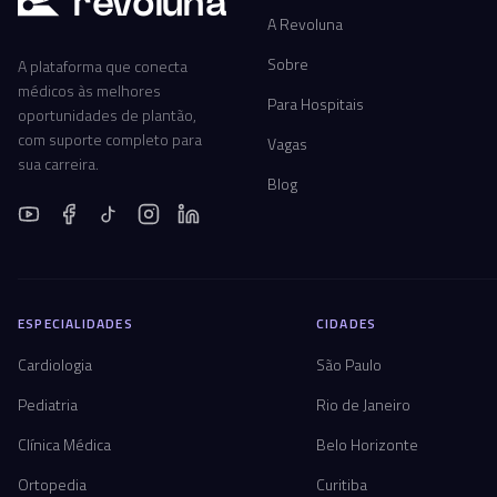
r
ev
oluna
A Revoluna
Sobre
A plataforma que conecta
médicos às melhores
Para Hospitais
oportunidades de plantão,
com suporte completo para
Vagas
sua carreira.
Blog
ESPECIALIDADES
CIDADES
Cardiologia
São Paulo
Pediatria
Rio de Janeiro
Clínica Médica
Belo Horizonte
Ortopedia
Curitiba