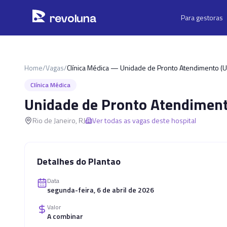
Pular para o conteúdo principal
r
ev
oluna
Para gestoras
Home
/
Vagas
/
Clínica Médica — Unidade de Pronto Atendimento (
Clínica Médica
Unidade de Pronto Atendiment
Rio de Janeiro
,
RJ
Ver todas as vagas deste hospital
Detalhes do Plantao
Data
segunda-feira, 6 de abril de 2026
Valor
A combinar