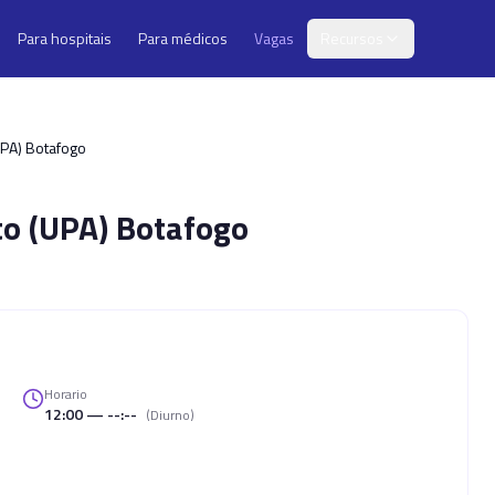
Para hospitais
Para médicos
Vagas
Recursos
UPA) Botafogo
o (UPA) Botafogo
Horario
12:00 — --:--
(
Diurno
)