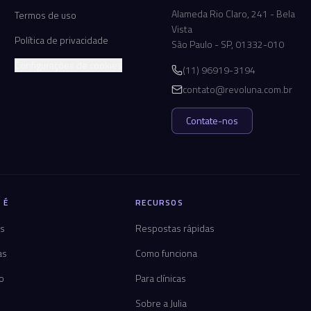
Alameda Rio Claro, 241 - Bela
Termos de uso
Vista
Política de privacidade
São Paulo - SP, 01332-010
Configurações de cookies
(11) 96919-3194
contato@revoluna.com.br
Contate-nos
 É
RECURSOS
os
Respostas rápidas
as
Como funciona
co
Para clínicas
Sobre a Julia