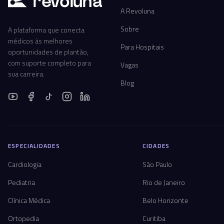
r
ev
oluna
A Revoluna
Sobre
A plataforma que conecta
médicos às melhores
Para Hospitais
oportunidades de plantão,
com suporte completo para
Vagas
sua carreira.
Blog
ESPECIALIDADES
CIDADES
Cardiologia
São Paulo
Pediatria
Rio de Janeiro
Clínica Médica
Belo Horizonte
Ortopedia
Curitiba