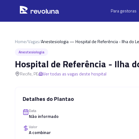
Pular para o conteúdo principal
r
ev
oluna
Para gestoras
Home
/
Vagas
/
Anestesiologia — Hospital de Referência - Ilha do Le
Anestesiologia
Hospital de Referência - Ilha d
Recife
,
PE
Ver todas as vagas deste hospital
Detalhes do Plantao
Data
Não informado
Valor
A combinar