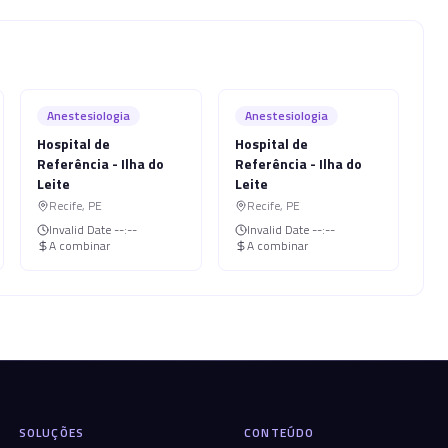
Anestesiologia
Anestesiologia
Hospital de
Hospital de
Referência - Ilha do
Referência - Ilha do
Leite
Leite
Recife
,
PE
Recife
,
PE
Invalid Date
--:--
Invalid Date
--:--
A combinar
A combinar
SOLUÇÕES
CONTEÚDO