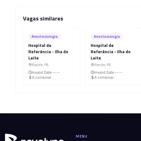
Vagas similares
Anestesiologia
Anestesiologia
Hospital de
Hospital de
Referência - Ilha do
Referência - Ilha do
Leite
Leite
Recife
,
PE
Recife
,
PE
Invalid Date
--:--
Invalid Date
--:--
A combinar
A combinar
MENU