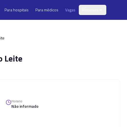
Para hospitais
Para médicos
Vagas
Recursos
ite
o Leite
Horario
Não informado