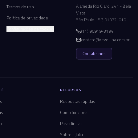
Alameda Rio Claro, 241 - Bela
Termos de uso
Vista
Política de privacidade
São Paulo - SP, 01332-010
Configurações de cookies
(11) 96919-3194
contato@revoluna.com.br
Contate-nos
 É
RECURSOS
os
Respostas rápidas
as
Como funciona
co
Para clínicas
Sobre a Julia