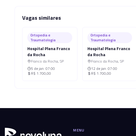
Vagas similares
Ortopedia e
Ortopedia e
Traumatologia
Traumatologia
Hospital Plena Franco
Hospital Plena Franco
da Rocha
da Rocha
Franco da Rocha
,
SP
Franco da Rocha
,
SP
5 de jan.
07:00
12 de jan.
07:00
R$ 1.700,00
R$ 1.700,00
MENU
r
ev
oluna