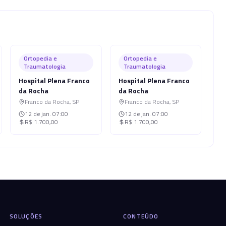
Ortopedia e
Ortopedia e
Traumatologia
Traumatologia
Hospital Plena Franco
Hospital Plena Franco
da Rocha
da Rocha
Franco da Rocha
,
SP
Franco da Rocha
,
SP
12 de jan.
07:00
12 de jan.
07:00
R$ 1.700,00
R$ 1.700,00
SOLUÇÕES
CONTEÚDO