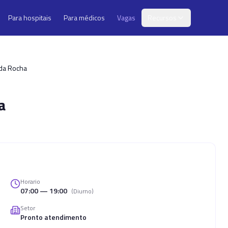
Para hospitais
Para médicos
Vagas
Recursos
 da Rocha
a
Horario
07:00 — 19:00
(
Diurno
)
Setor
Pronto atendimento