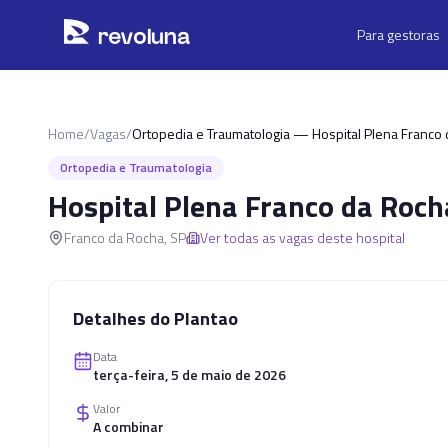
Pular para o conteúdo principal
r
ev
oluna
Para gestoras
Home
/
Vagas
/
Ortopedia e Traumatologia — Hospital Plena Franco
Ortopedia e Traumatologia
Hospital Plena Franco da Roch
Franco da Rocha
,
SP
Ver todas as vagas deste hospital
Detalhes do Plantao
Data
terça-feira, 5 de maio de 2026
Valor
A combinar