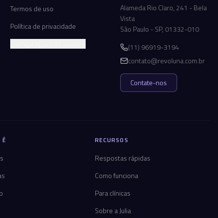
Alameda Rio Claro, 241 - Bela
Termos de uso
Vista
Política de privacidade
São Paulo - SP, 01332-010
Configurações de cookies
(11) 96919-3194
contato@revoluna.com.br
Contate-nos
 É
RECURSOS
os
Respostas rápidas
as
Como funciona
co
Para clínicas
Sobre a Julia