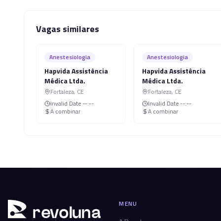
Vagas similares
Anestesiologia
Anestesiologia
Hapvida Assistência
Hapvida Assistência
Médica Ltda.
Médica Ltda.
Fortaleza
,
CE
Fortaleza
,
CE
Invalid Date
--:--
Invalid Date
--:--
A combinar
A combinar
MENU
r
ev
oluna