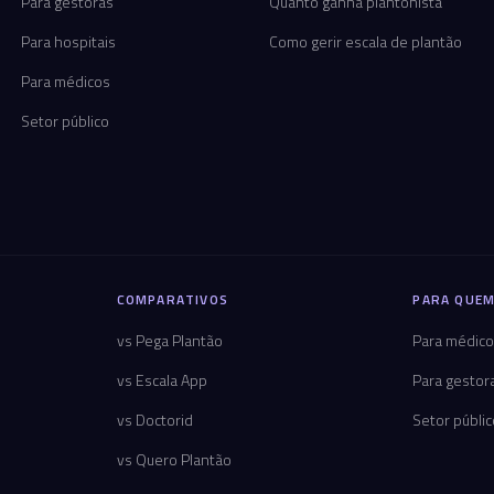
Para gestoras
Quanto ganha plantonista
Para hospitais
Como gerir escala de plantão
Para médicos
Setor público
COMPARATIVOS
PARA QUEM
vs Pega Plantão
Para médic
vs Escala App
Para gestor
vs Doctorid
Setor públi
vs Quero Plantão