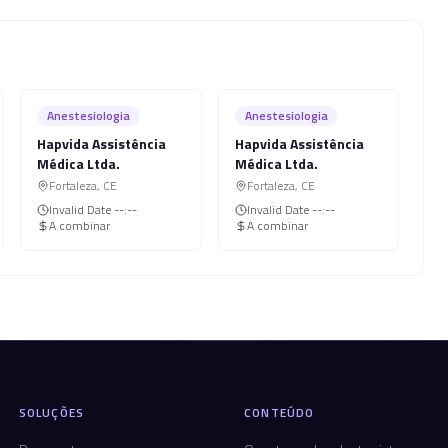
Anestesiologia
Anestesiologia
Hapvida Assistência
Hapvida Assistência
Médica Ltda.
Médica Ltda.
Fortaleza
,
CE
Fortaleza
,
CE
Invalid Date
--:--
Invalid Date
--:--
A combinar
A combinar
SOLUÇÕES
CONTEÚDO