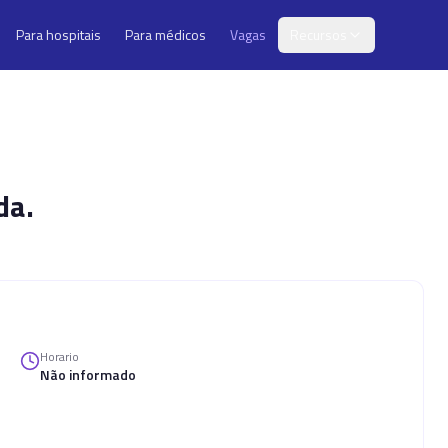
Para hospitais
Para médicos
Vagas
Recursos
da.
Horario
Não informado