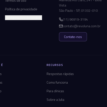
Termos de uso
Vista
Política de privacidade
São Paulo - SP, 01332-010
Configurações de cookies
(11) 96919-3194
contato@revoluna.com.br
Contate-nos
 É
RECURSOS
os
Respostas rápidas
as
Como funciona
co
Para clínicas
Sobre a Julia