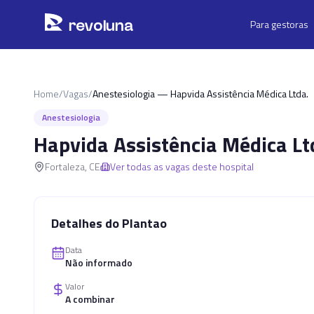
Pular para o conteúdo principal
r
ev
oluna
Para gestoras
Home
/
Vagas
/
Anestesiologia — Hapvida Assistência Médica Ltda.
Anestesiologia
Hapvida Assistência Médica Lt
Fortaleza
,
CE
Ver todas as vagas deste hospital
Detalhes do Plantao
Data
Não informado
Valor
A combinar