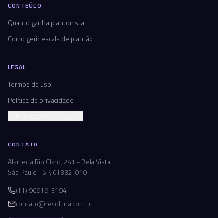
CONTEÚDO
Quanto ganha plantonista
Como gerir escala de plantão
LEGAL
Termos de uso
Política de privacidade
Configurações de cookies
CONTATO
Alameda Rio Claro, 241 - Bela Vista
São Paulo - SP, 01332-010
(11) 96919-3194
contato@revoluna.com.br