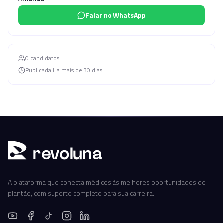
Falar no WhatsApp
0
candidato
s
Publicada
Ha mais de 30 dias
r
ev
oluna
A plataforma que conecta médicos às melhores oportunidades de
plantão, com suporte completo para sua carreira.