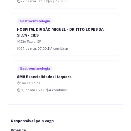
27 de mar.
07:00
R$ 170,00
Gastroenterologia
HOSPITAL DIA SÃO MIGUEL - DR TITO LOPES DA
SILVA - CIES I
São Paulo
,
SP
27 de mar.
07:00
A combinar
Gastroenterologia
AMA Especialidades Itaquera
São Paulo
,
SP
10 de abr.
07:00
A combinar
Responsável pela vaga
Amanda