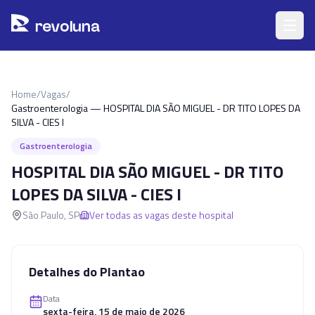
Pular para o conteúdo principal
r
ev
oluna
Home
/
Vagas
/
Gastroenterologia — HOSPITAL DIA SÃO MIGUEL - DR TITO LOPES DA
SILVA - CIES I
Gastroenterologia
HOSPITAL DIA SÃO MIGUEL - DR TITO
LOPES DA SILVA - CIES I
São Paulo
,
SP
Ver todas as vagas deste hospital
Detalhes do Plantao
Data
sexta-feira, 15 de maio de 2026