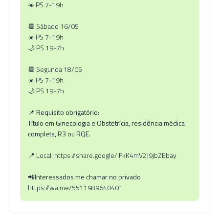
☀️ PS 7-19h
📆 Sábado 16/05
☀️ PS 7-19h
🌙 PS 19-7h
📆 Segunda 18/05
☀️ PS 7-19h
🌙 PS 19-7h
📌 Requisito obrigatório:
Título em Ginecologia e Obstetrícia, residência médica
completa, R3 ou RQE.
📍 Local: https://share.google/lFkK4mV2J9jbZEbay
📲Interessados me chamar no privado
https://wa.me/5511989640401