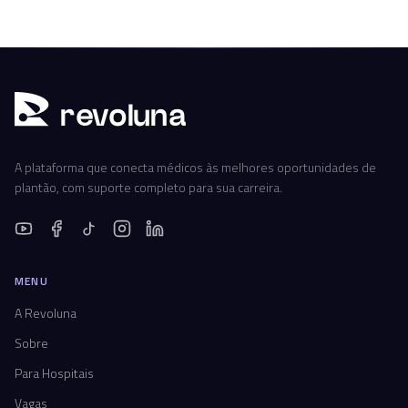
r
ev
oluna
A plataforma que conecta médicos às melhores oportunidades de
plantão, com suporte completo para sua carreira.
MENU
A Revoluna
Sobre
Para Hospitais
Vagas