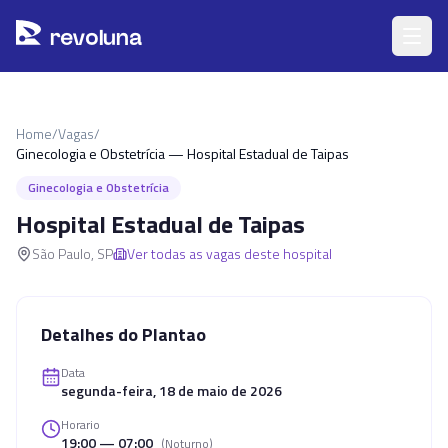
Pular para o conteúdo principal
r
ev
oluna
Home
/
Vagas
/
Ginecologia e Obstetrícia — Hospital Estadual de Taipas
Ginecologia e Obstetrícia
Hospital Estadual de Taipas
São Paulo
,
SP
Ver todas as vagas deste hospital
Detalhes do Plantao
Data
segunda-feira, 18 de maio de 2026
Horario
19:00 — 07:00
(
Noturno
)