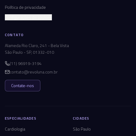
Política de privacidade
Configurações de cookies
CONTATO
Alameda Rio Claro, 241 - Bela Vista
São Paulo - SP, 01332-010
(11) 96919-3194
contato@revoluna.com.br
Contate-nos
ESPECIALIDADES
CIDADES
Cardiologia
São Paulo