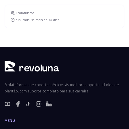
0
candidato
s
Publicada
Ha mais de 30 dias
r
ev
oluna
A plataforma que conecta médicos às melhores oportunidades de
plantão, com suporte completo para sua carreira.
MENU