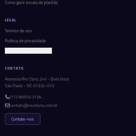
Como gerir escala de plantão
LEGAL
Termos de uso
Política de privacidade
Configurações de cookies
CONTATO
Alameda Rio Claro, 241 - Bela Vista
São Paulo - SP, 01332-010
(11) 96919-3194
contato@revoluna.com.br
Contate-nos