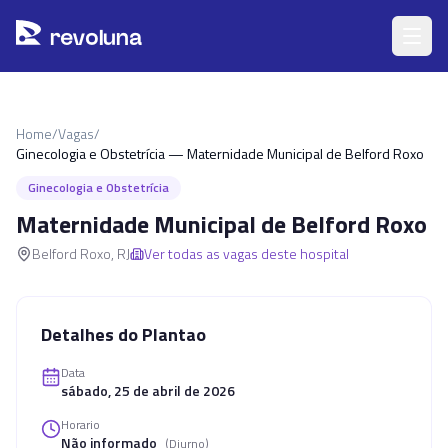
Pular para o conteúdo principal
r
ev
oluna
Home
/
Vagas
/
Ginecologia e Obstetrícia — Maternidade Municipal de Belford Roxo
Ginecologia e Obstetrícia
Maternidade Municipal de Belford Roxo
Belford Roxo
,
RJ
Ver todas as vagas deste hospital
Detalhes do Plantao
Data
sábado, 25 de abril de 2026
Horario
Não informado
(
Diurno
)