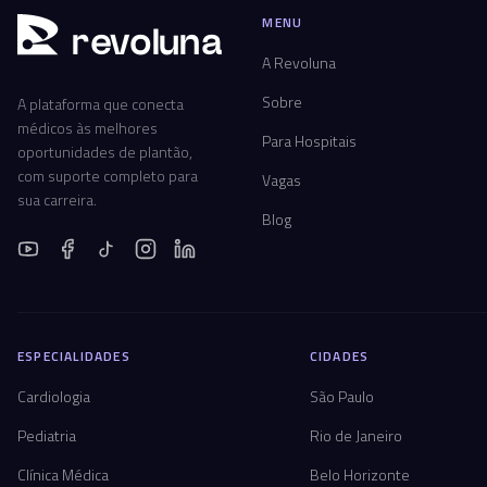
MENU
r
ev
oluna
A Revoluna
Sobre
A plataforma que conecta
médicos às melhores
Para Hospitais
oportunidades de plantão,
com suporte completo para
Vagas
sua carreira.
Blog
ESPECIALIDADES
CIDADES
Cardiologia
São Paulo
Pediatria
Rio de Janeiro
Clínica Médica
Belo Horizonte