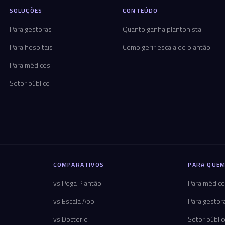
SOLUÇÕES
CONTEÚDO
Para gestoras
Quanto ganha plantonista
Para hospitais
Como gerir escala de plantão
Para médicos
Setor público
COMPARATIVOS
PARA QUEM
vs Pega Plantão
Para médic
vs Escala App
Para gestor
vs Doctorid
Setor públi