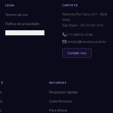
LEGAL
CONTATO
Alameda Rio Claro, 241 - Bela
Termos de uso
Vista
Política de privacidade
São Paulo - SP, 01332-010
Configurações de cookies
(11) 96919-3194
contato@revoluna.com.br
Contate-nos
 É
RECURSOS
os
Respostas rápidas
as
Como funciona
co
Para clínicas