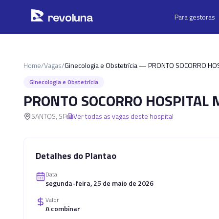
Pular para o conteúdo principal
r
ev
oluna
Para gestoras
Home
/
Vagas
/
Ginecologia e Obstetrícia — PRONTO SOCORRO HO
Ginecologia e Obstetrícia
PRONTO SOCORRO HOSPITAL M
SANTOS
,
SP
Ver todas as vagas deste hospital
Detalhes do Plantao
Data
segunda-feira, 25 de maio de 2026
Valor
A combinar