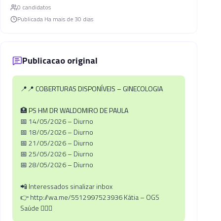
0
candidato
s
Publicada
Ha mais de 30 dias
Publicacao original
📍📍 COBERTURAS DISPONÍVEIS – GINECOLOGIA
🏥 PS HM DR WALDOMIRO DE PAULA
📅 14/05/2026 – Diurno
📅 18/05/2026 – Diurno
📅 21/05/2026 – Diurno
📅 25/05/2026 – Diurno
📅 28/05/2026 – Diurno
📲 Interessados sinalizar inbox
👉 http://wa.me/5512997523936 Kátia – OGS
Saúde 🧏🏼‍♀️