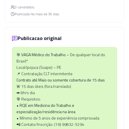
0
candidato
s
Publicada
Ha mais de 30 dias
Publicacao original
🎯
VAGA Médico do Trabalho –
De qualquer local do
Brasil*
Local:Ipojuca (Suape) – PE
📌 Contratação CLT intermitente
Contrato até Maio ou somente cobertura de 15 dias
🚨 15 dias úteis (fora translado)
➡ 8hrs dia
🎯 Requisitos:
•
RQE em Medicina do Trabalho e
especialização/residência na área
• Mínimo de 5 anos de experiência comprovada
📲 Contato/Inscrição: (19) 99832-5294