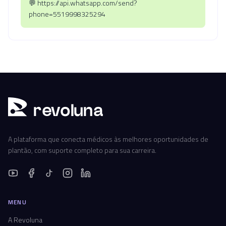
💬 https://api.whatsapp.com/send?
phone=5519998325294
r
ev
oluna
A plataforma que conecta médicos às melhores oportunidades de
plantão, com suporte completo para sua carreira.
MENU
A Revoluna