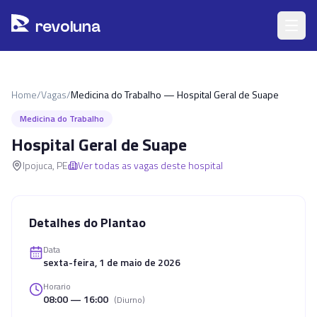
Pular para o conteúdo principal
r
ev
oluna
Home
/
Vagas
/
Medicina do Trabalho — Hospital Geral de Suape
Medicina do Trabalho
Hospital Geral de Suape
Ipojuca
,
PE
Ver todas as vagas deste hospital
Detalhes do Plantao
Data
sexta-feira, 1 de maio de 2026
Horario
08:00 — 16:00
(
Diurno
)