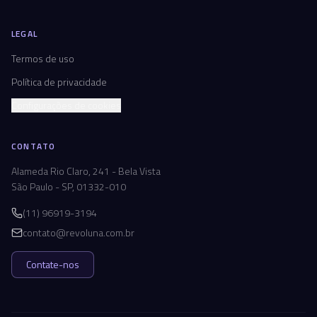
LEGAL
Termos de uso
Política de privacidade
Configurações de cookies
CONTATO
Alameda Rio Claro, 241 - Bela Vista
São Paulo - SP, 01332-010
(11) 96919-3194
contato@revoluna.com.br
Contate-nos