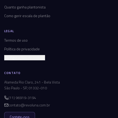
Quanto ganha plantonista
Como gerir escala de plantão
LEGAL
Termos de uso
Política de privacidade
Configurações de cookies
CONTATO
Alameda Rio Claro, 241 - Bela Vista
São Paulo - SP, 01332-010
(11) 96919-3194
contato@revoluna.com.br
Contate-nos