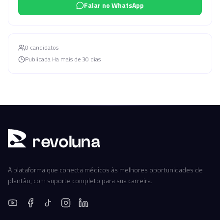
Falar no WhatsApp
0
candidato
s
Publicada
Ha mais de 30 dias
r
ev
oluna
A plataforma que conecta médicos às melhores oportunidades de
plantão, com suporte completo para sua carreira.