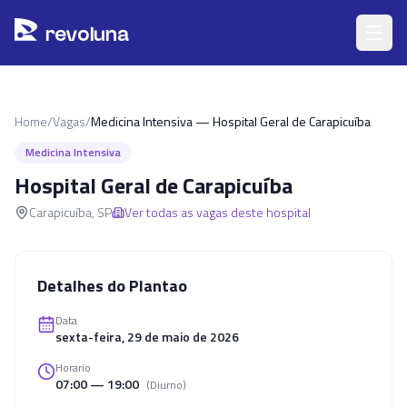
Pular para o conteúdo principal
r
ev
oluna
Home
/
Vagas
/
Medicina Intensiva — Hospital Geral de Carapicuíba
Medicina Intensiva
Hospital Geral de Carapicuíba
Carapicuíba
,
SP
Ver todas as vagas deste hospital
Detalhes do Plantao
Data
sexta-feira, 29 de maio de 2026
Horario
07:00 — 19:00
(
Diurno
)