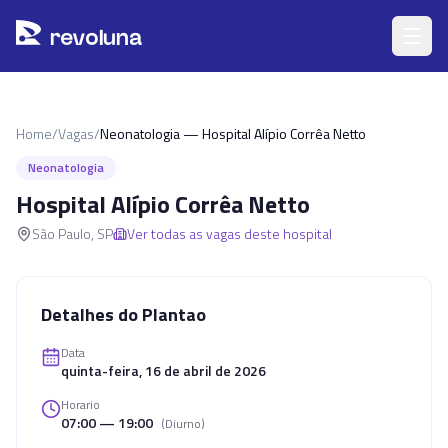
Pular para o conteúdo principal
r
ev
oluna
Home
/
Vagas
/
Neonatologia — Hospital Alípio Corrêa Netto
Neonatologia
Hospital Alípio Corrêa Netto
São Paulo
,
SP
Ver todas as vagas deste hospital
Detalhes do Plantao
Data
quinta-feira, 16 de abril de 2026
Horario
07:00 — 19:00
(
Diurno
)