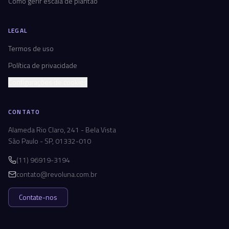
Como gerir escala de plantão
LEGAL
Termos de uso
Política de privacidade
Configurações de cookies
CONTATO
Alameda Rio Claro, 241 - Bela Vista
São Paulo - SP, 01332-010
(11) 96919-3194
contato@revoluna.com.br
Contate-nos