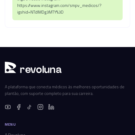
https://www.instagram.com/smpv_medicos/?
igshid=NTdIMDg3MTY%3D
r
ev
oluna
A plataforma que conecta médicos às melhores oportunidades de
plantão, com suporte completo para sua carreira.
MENU
A Revoluna