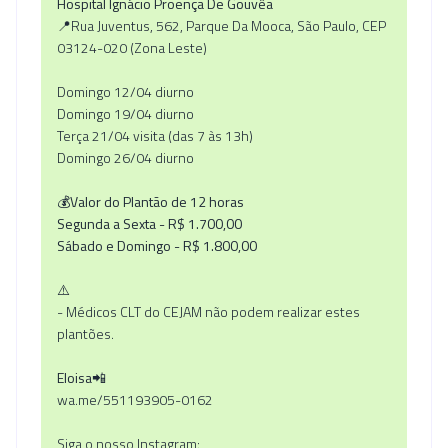
Hospital Ignácio Proença De Gouvêa
📍Rua Juventus, 562, Parque Da Mooca, São Paulo, CEP
03124-020 (Zona Leste)
Domingo 12/04 diurno
Domingo 19/04 diurno
Terça 21/04 visita (das 7 às 13h)
Domingo 26/04 diurno
💰Valor do Plantão de 12 horas
Segunda a Sexta - R$ 1.700,00
Sábado e Domingo - R$ 1.800,00
⚠️
- Médicos CLT do CEJAM não podem realizar estes
plantões.
Eloisa
📲
wa.me/551193905-0162
Siga o nosso Instagram: