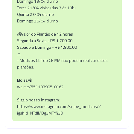
Domingo 19/04 diurno
Terça 21/04 visita (das 7 às 13h)
Quinta 23/04 diurno
Domingo 26/04 diurno
💰Valor do Plantão de 12 horas
Segunda a Sexta - R$ 1.700,00
Sábado e Domingo - R$ 1.800,00
⚠️
- Médicos CLT do CEJAM não podem realizar estes
plantões.
Eloisa
📲
wa.me/551193905-0162
Siga o nosso Instagram:
https://www.instagram.com/smpv_medicos/?
igshid=NTdIMDg3MTY%3D