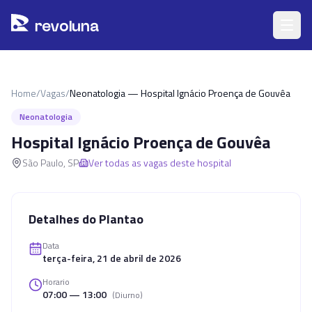
Pular para o conteúdo principal
r
ev
oluna
Home
/
Vagas
/
Neonatologia — Hospital Ignácio Proença de Gouvêa
Neonatologia
Hospital Ignácio Proença de Gouvêa
São Paulo
,
SP
Ver todas as vagas deste hospital
Detalhes do Plantao
Data
terça-feira, 21 de abril de 2026
Horario
07:00 — 13:00
(
Diurno
)