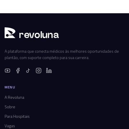
r
ev
oluna
A plataforma que conecta médicos às melhores oportunidades de
plantão, com suporte completo para sua carreira.
MENU
A Revoluna
Sobre
Para Hospitais
Vagas