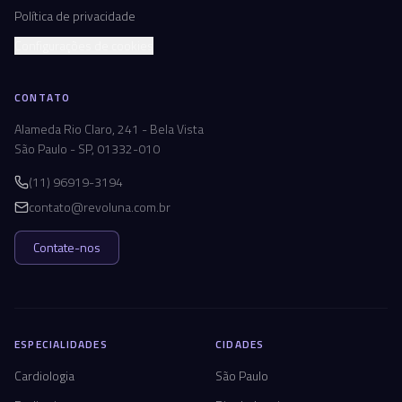
Política de privacidade
Configurações de cookies
CONTATO
Alameda Rio Claro, 241 - Bela Vista
São Paulo - SP, 01332-010
(11) 96919-3194
contato@revoluna.com.br
Contate-nos
ESPECIALIDADES
CIDADES
Cardiologia
São Paulo