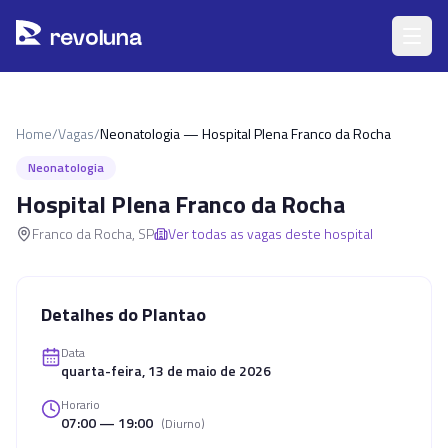
Pular para o conteúdo principal
r
ev
oluna
Home
/
Vagas
/
Neonatologia — Hospital Plena Franco da Rocha
Neonatologia
Hospital Plena Franco da Rocha
Franco da Rocha
,
SP
Ver todas as vagas deste hospital
Detalhes do Plantao
Data
quarta-feira, 13 de maio de 2026
Horario
07:00 — 19:00
(
Diurno
)