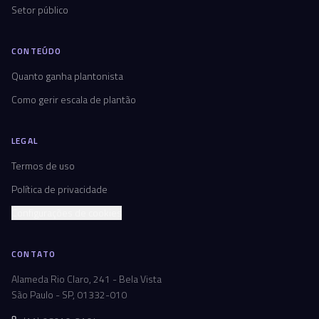
Setor público
CONTEÚDO
Quanto ganha plantonista
Como gerir escala de plantão
LEGAL
Termos de uso
Política de privacidade
Configurações de cookies
CONTATO
Alameda Rio Claro, 241 - Bela Vista
São Paulo - SP, 01332-010