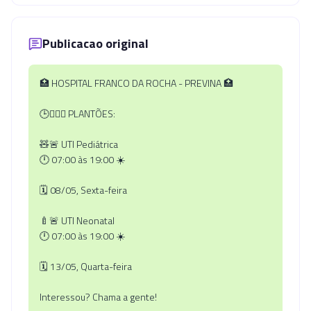
Publicacao original
🏥 HOSPITAL FRANCO DA ROCHA - PREVINA 🏥
🕒👨🏻‍⚕️ PLANTÕES:
🧸🚨 UTI Pediátrica
🕛 07:00 às 19:00 ☀️
🗓️ 08/05, Sexta-feira
🍼🚨 UTI Neonatal
🕛 07:00 às 19:00 ☀️
🗓️ 13/05, Quarta-feira
Interessou? Chama a gente!