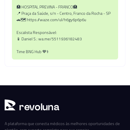
🏥 HOSPITAL PREVINA - FRANCO🏥
📍 Praça da Saúde, s/n - Centro, Franco da Rocha - SP
🚗🗺️ https://waze.com/ul/h6gy6p6p6u
Escalista Responsável:
📱 Daniel S.: wa.me/5511936182483
Time BNG Hub 💙⚕️
r
ev
oluna
A plataforma que conecta médicos às melhores oportunidades de
plantão, com suporte completo para sua carreira.