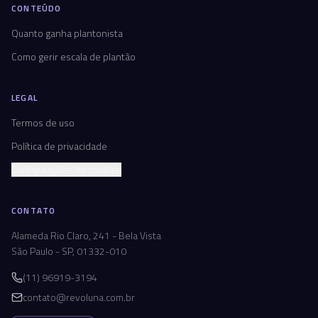
CONTEÚDO
Quanto ganha plantonista
Como gerir escala de plantão
LEGAL
Termos de uso
Política de privacidade
Configurações de cookies
CONTATO
Alameda Rio Claro, 241 - Bela Vista
São Paulo - SP, 01332-010
(11) 96919-3194
contato@revoluna.com.br