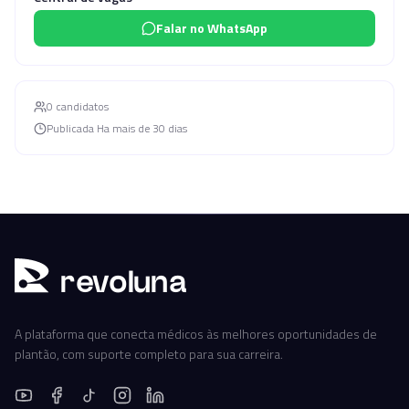
Falar no WhatsApp
0
candidato
s
Publicada
Ha mais de 30 dias
r
ev
oluna
A plataforma que conecta médicos às melhores oportunidades de
plantão, com suporte completo para sua carreira.