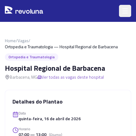
Pular para o conteúdo principal
r
ev
oluna
Home
/
Vagas
/
Ortopedia e Traumatologia — Hospital Regional de Barbacena
Ortopedia e Traumatologia
Hospital Regional de Barbacena
Barbacena
,
MG
Ver todas as vagas deste hospital
Detalhes do Plantao
Data
quinta-feira, 16 de abril de 2026
Horario
07:00 — 13:00
(
Diurno
)