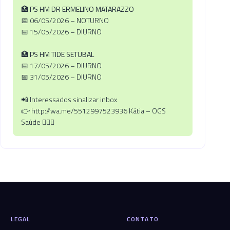
🏥 PS HM DR ERMELINO MATARAZZO
📅 06/05/2026 – NOTURNO
📅 15/05/2026 – DIURNO
🏥 PS HM TIDE SETUBAL
📅 17/05/2026 – DIURNO
📅 31/05/2026 – DIURNO
📲 Interessados sinalizar inbox
👉 http://wa.me/5512997523936 Kátia – OGS
Saúde 🧏🏼‍♀️
LEGAL
CONTATO