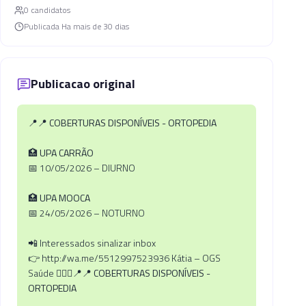
0
candidato
s
Publicada
Ha mais de 30 dias
Publicacao original
📍📍
COBERTURAS DISPONÍVEIS - ORTOPEDIA
🏥 UPA CARRÃO
📅 10/05/2026 – DIURNO
🏥 UPA MOOCA
📅 24/05/2026 – NOTURNO
📲 Interessados sinalizar inbox
👉 http://wa.me/5512997523936 Kátia – OGS
Saúde 🧏🏼‍♀️
📍📍 COBERTURAS DISPONÍVEIS -
ORTOPEDIA