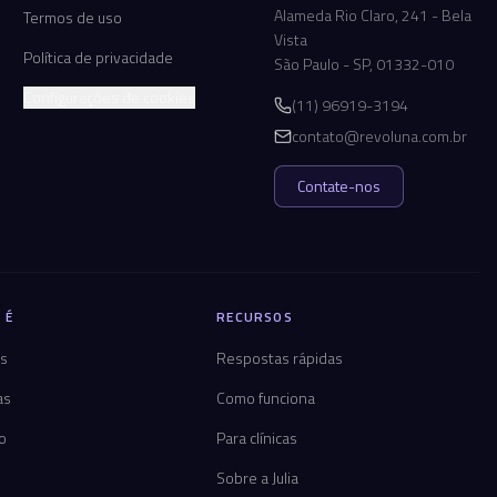
Alameda Rio Claro, 241 - Bela
Termos de uso
Vista
Política de privacidade
São Paulo - SP, 01332-010
Configurações de cookies
(11) 96919-3194
contato@revoluna.com.br
Contate-nos
 É
RECURSOS
os
Respostas rápidas
as
Como funciona
co
Para clínicas
Sobre a Julia