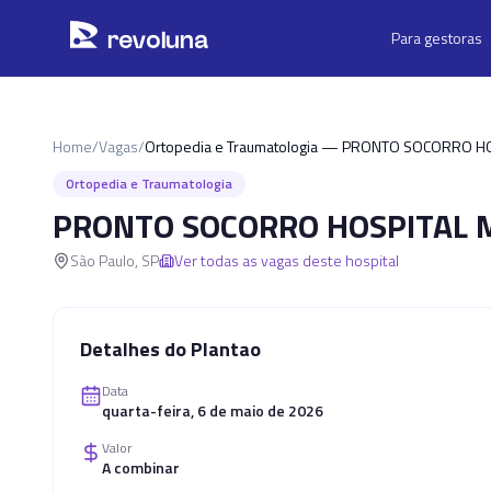
Pular para o conteúdo principal
r
ev
oluna
Para gestoras
Home
/
Vagas
/
Ortopedia e Traumatologia — PRONTO SOCORRO HO
Ortopedia e Traumatologia
PRONTO SOCORRO HOSPITAL M
São Paulo
,
SP
Ver todas as vagas deste hospital
Detalhes do Plantao
Data
quarta-feira, 6 de maio de 2026
Valor
A combinar