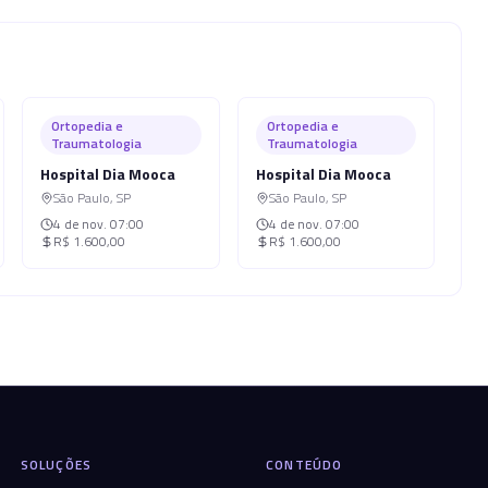
Ortopedia e
Ortopedia e
Traumatologia
Traumatologia
Hospital Dia Mooca
Hospital Dia Mooca
São Paulo
,
SP
São Paulo
,
SP
4 de nov.
07:00
4 de nov.
07:00
R$ 1.600,00
R$ 1.600,00
SOLUÇÕES
CONTEÚDO