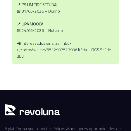
📍 PS HM TIDE SETUBAL
📅 31/05/2026 – Diurno
📍 UPA MOOCA
📅 24/05/2026 – Noturno
📲 Interessados sinalizar inbox
👉 http://wa.me/5512997523936 Kátia – OGS Saúde
🧏🏼‍♀️
r
ev
oluna
A plataforma que conecta médicos às melhores oportunidades de