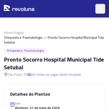
Pular para o conteúdo principal
r
ev
oluna
Home
/
Vagas
/
Ortopedia e Traumatologia — Pronto Socorro Hospital Municipal Tide
Setubal
Ortopedia e Traumatologia
Pronto Socorro Hospital Municipal Tide
Setubal
São Paulo
,
SP
Ver todas as vagas deste hospital
Detalhes do Plantao
Data
domingo, 31 de maio de 2026